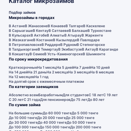
Каталог микрозаймов
Подбор займов
Микрозаймы в городах
В Астане
В Жанаозене
В Конаеве
В Талгаре
В Каскелене
В Сарыагаше
В Кентау
В Сатпаеве
В Балхаше
В Туркестане
В Кульсарах
В Актобе
В Алматы
В Атырау
В Жаркенте
В Жезказгане
В Костанае
В Кызылорде
В Павлодаре
В Петропавловске
В Риддере
В Рудном
В Степногорске
В Талдыкоргане
В Темиртау
В Экибастузе
В Актау
В Караганде
В Кокшетау
В Семее
В Усть-Каменогорске
В Шымкенте
По сроку микрокредитования
Краткосрочные
На 1 месяц
На 5 дней
На 7 дней
На 10 дней
На 14 дней
На 21 день
На 2 месяца
На 3 месяца
На 6 месяцев
На 12 месяцев
На 1 год
На долгий срок с ежемесячным платежом
По категории заемщиков
Абсолютно всем
Безработным
Для студентов
С 18 лет
С 19 лет
С 20 лет
С 21 года
Для пенсионеров
До 75 лет
До 80 лет
По сумме займа
На большие суммы
До 60 000 тенге
До 5 000 тенге
До 10 000 тенге
До 20 000 тенге
До 25 000 тенге
До 30 000 тенге
До 40 000 тенге
До 50 000 тенге
До 100 000 тенге
До 150 000 тенге
До 200 000 тенге