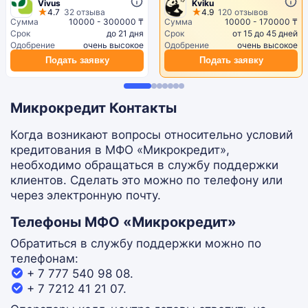
Vivus
Kviku
4.7
32 отзыва
4.9
120 отзывов
Сумма
10000 - 300000 ₸
Сумма
10000 - 170000 ₸
Срок
до 21 дня
Срок
от 15 до 45 дней
Одобрение
очень высокое
Одобрение
очень высокое
Подать заявку
Подать заявку
Микрокредит Контакты
Когда возникают вопросы относительно условий
кредитования в МФО «Микрокредит»,
необходимо обращаться в службу поддержки
клиентов. Сделать это можно по телефону или
через электронную почту.
Телефоны МФО «Микрокредит»
Обратиться в службу поддержки можно по
телефонам:
+ 7 777 540 98 08.
+ 7 7212 41 21 07.