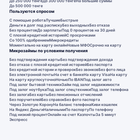
До 250 000 тенге
До 300 000 тенге
На большие суммы
До 500 000 тенге
Пользуются спросом
С помощью робота
Лучшие
Быстрые
Деньги в долг под расписку
Без выходных
Без отказа
Без процентов
До зарплаты
Под 0 процентов на 30 дней
С плохой кредитной историей
С просрочками
Со 100% одобрением
Микрокредиты
Моментально на карту онлайн
Новые МФО
Срочно на карту
Микрозаймы по условиям получения
Без подтверждения карты
Без подтверждения дохода
Без отказа с плохой кредитной историей
Без паспорта
Без кредитной истории и проверок
Без звонков
Без фото лица
Без электронной почты
На счет в банке
На карту Visa
На карту
На карту круглосуточно
Ночью
По IBAN
Под залог авто
Под залог бытовой техники
Займ под залог недвижимости
Под залог ноутбука
Под залог спецтехники
Под залог телефона
Без залога
Без карты
Без пенсионных отчислений
Без поручителей
Без справок
Без фото паспорта
Через Золотую Корону
На баланс телефона
Киви кошелек
На Яндекс Деньги
Наличными
По паспорту
По телефону
Под низкий процент
Онлайн на счет Казпочты
За 5 минут
Экспресс