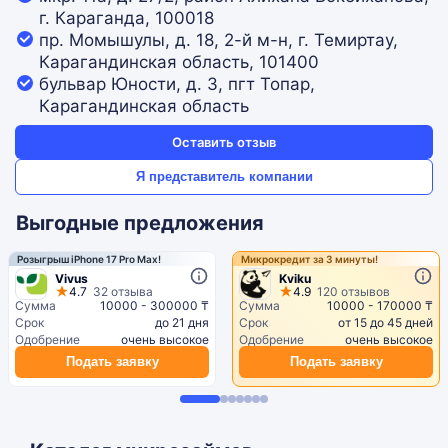
г. Караганда, 100018
пр. Момышулы, д. 18, 2-й м-н, г. Темиртау,
Карагандинская область, 101400
бульвар Юности, д. 3, пгт Топар,
Карагандинская область
Оставить отзыв
Я представитель компании
Выгодные предложения
Розыгрыш iPhone 17 Pro Max!
Микрокредит за 3 минуты!
Vivus
Kviku
4.7
32 отзыва
4.9
120 отзывов
Сумма
10000 - 300000 ₸
Сумма
10000 - 170000 ₸
Срок
до 21 дня
Срок
от 15 до 45 дней
Одобрение
очень высокое
Одобрение
очень высокое
Подать заявку
Подать заявку