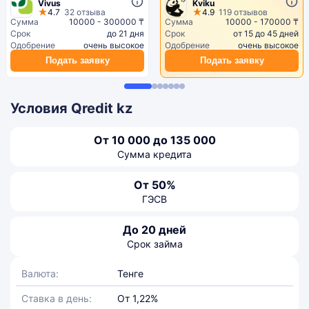
Vivus
Kviku
4.7
32 отзыва
4.9
119 отзывов
Сумма
10000 - 300000 ₸
Сумма
10000 - 170000 ₸
Срок
до 21 дня
Срок
от 15 до 45 дней
Одобрение
очень высокое
Одобрение
очень высокое
Подать заявку
Подать заявку
Условия Qredit kz
От 10 000 до 135 000
Сумма кредита
От 50%
ГЭСВ
До 20 дней
Срок займа
Валюта:
Тенге
Ставка в день:
От 1,22%