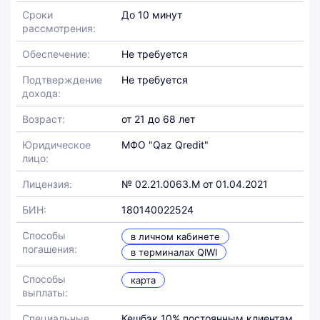
Сроки
До 10 минут
рассмотрения:
Обеспечение:
Не требуется
Подтверждение
Не требуется
дохода:
Возраст:
от 21 до 68 лет
Юридическое
МФО "Qaz Qredit"
лицо:
Лицензия:
№ 02.21.0063.М от 01.04.2021
БИН:
180140022524
Способы
в личном кабинете
погашения:
в терминалах QIWI
Способы
карта
выплаты:
Специальные
Кешбэк 10% постоянным клиентам