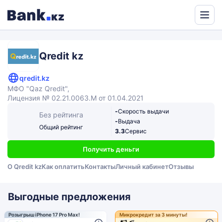
Powered
by
Translate
Qredit kz
qredit.kz
МФО "Qaz Qredit",
Лицензия № 02.21.0063.М от 01.04.2021
-
Скорость выдачи
Без рейтинга
-
Выдача
Общий рейтинг
3.3
Сервис
Получить деньги
О Qredit kz
Как оплатить
Контакты
Личный кабинет
Отзывы
Выгодные предложения
Розыгрыш iPhone 17 Pro Max!
Микрокредит за 3 минуты!