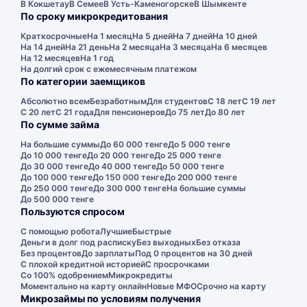
В Кокшетау
В Семее
В Усть-Каменогорске
В Шымкенте
По сроку микрокредитования
Краткосрочные
На 1 месяц
На 5 дней
На 7 дней
На 10 дней
На 14 дней
На 21 день
На 2 месяца
На 3 месяца
На 6 месяцев
На 12 месяцев
На 1 год
На долгий срок с ежемесячным платежом
По категории заемщиков
Абсолютно всем
Безработным
Для студентов
С 18 лет
С 19 лет
С 20 лет
С 21 года
Для пенсионеров
До 75 лет
До 80 лет
По сумме займа
На большие суммы
До 60 000 тенге
До 5 000 тенге
До 10 000 тенге
До 20 000 тенге
До 25 000 тенге
До 30 000 тенге
До 40 000 тенге
До 50 000 тенге
До 100 000 тенге
До 150 000 тенге
До 200 000 тенге
До 250 000 тенге
До 300 000 тенге
На большие суммы
До 500 000 тенге
Пользуются спросом
С помощью робота
Лучшие
Быстрые
Деньги в долг под расписку
Без выходных
Без отказа
Без процентов
До зарплаты
Под 0 процентов на 30 дней
С плохой кредитной историей
С просрочками
Со 100% одобрением
Микрокредиты
Моментально на карту онлайн
Новые МФО
Срочно на карту
Микрозаймы по условиям получения