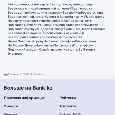
Без подтверждения карты
Без подтверждения дохода
Без отказа с плохой кредитной историей
Без паспорта
Без кредитной истории и проверок
Без звонков
Без фото лица
Без электронной почты
На счет в банке
На карту Visa
На карту
На карту круглосуточно
Ночью
По IBAN
Под залог авто
Под залог бытовой техники
Займ под залог недвижимости
Под залог ноутбука
Под залог спецтехники
Под залог телефона
Без залога
Без карты
Без пенсионных отчислений
Без поручителей
Без справок
Без фото паспорта
Через Золотую Корону
На баланс телефона
Киви кошелек
На Яндекс Деньги
Наличными
По паспорту
По телефону
Под низкий процент
Онлайн на счет Казпочты
За 5 минут
Экспресс
Главная
МФО
Qredit kz
Больше на Bank.kz
Полезная информация
Рейтинги
Финансы
Топ банков
Ипотека
Рейтинг МФО