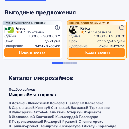
Выгодные предложения
Розыгрыш iPhone 17 Pro Max!
Микрокредит за 3 минуты!
Vivus
Kviku
4.7
32 отзыва
4.9
119 отзывов
Сумма
10000 - 300000 ₸
Сумма
10000 - 170000 ₸
Срок
до 21 дня
Срок
от 15 до 45 дней
Одобрение
очень высокое
Одобрение
очень высокое
Подать заявку
Подать заявку
Каталог микрозаймов
Подбор займов
Микрозаймы в городах
В Астане
В Жанаозене
В Конаеве
В Талгаре
В Каскелене
В Сарыагаше
В Кентау
В Сатпаеве
В Балхаше
В Туркестане
В Кульсарах
В Актобе
В Алматы
В Атырау
В Жаркенте
В Жезказгане
В Костанае
В Кызылорде
В Павлодаре
В Петропавловске
В Риддере
В Рудном
В Степногорске
В Талдыкоргане
В Темиртау
В Экибастузе
В Актау
В Караганде