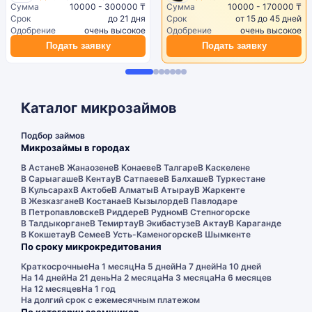
Сумма
10000 - 300000 ₸
Сумма
10000 - 170000 ₸
Срок
до 21 дня
Срок
от 15 до 45 дней
Одобрение
очень высокое
Одобрение
очень высокое
Подать заявку
Подать заявку
Каталог микрозаймов
Подбор займов
Микрозаймы в городах
В Астане
В Жанаозене
В Конаеве
В Талгаре
В Каскелене
В Сарыагаше
В Кентау
В Сатпаеве
В Балхаше
В Туркестане
В Кульсарах
В Актобе
В Алматы
В Атырау
В Жаркенте
В Жезказгане
В Костанае
В Кызылорде
В Павлодаре
В Петропавловске
В Риддере
В Рудном
В Степногорске
В Талдыкоргане
В Темиртау
В Экибастузе
В Актау
В Караганде
В Кокшетау
В Семее
В Усть-Каменогорске
В Шымкенте
По сроку микрокредитования
Краткосрочные
На 1 месяц
На 5 дней
На 7 дней
На 10 дней
На 14 дней
На 21 день
На 2 месяца
На 3 месяца
На 6 месяцев
На 12 месяцев
На 1 год
На долгий срок с ежемесячным платежом