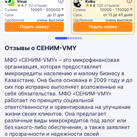
Vivus
Kviku
4.7
32 отзыва
4.9
120 отзывов
Сумма
10000 - 300000 ₸
Сумма
10000 - 170000 ₸
Срок
до 21 дня
Срок
от 15 до 45 дней
Одобрение
очень высокое
Одобрение
очень высокое
Подать заявку
Подать заявку
Отзывы о СЕНИМ-VMY
МФО «СЕНИМ-VMY» – это микрофинансовая
организация, которая предоставляет
микрокредиты населению и малому бизнесу в
Казахстане. Она была основана в 2009 году и до
сих пор исправно выполняет возложенные на
себя обязательства. МФО «СЕНИМ-VMY»
работает по принципу социальной
ответственности и ориентирована на улучшение
жизни своих клиентов. Она предлагает
различные виды микрокредитов под залог или
без какого-либо обеспечения, а также заявляет
о прозрачности и надежности своей