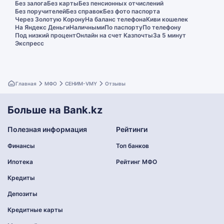
Без залога
Без карты
Без пенсионных отчислений
Без поручителей
Без справок
Без фото паспорта
Через Золотую Корону
На баланс телефона
Киви кошелек
На Яндекс Деньги
Наличными
По паспорту
По телефону
Под низкий процент
Онлайн на счет Казпочты
За 5 минут
Экспресс
Главная
МФО
СЕНИМ-VMY
Отзывы
Больше на Bank.kz
Полезная информация
Рейтинги
Финансы
Топ банков
Ипотека
Рейтинг МФО
Кредиты
Депозиты
Кредитные карты