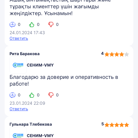
тұрақты клиенттер үшін жағымды
жеңілдіктер. Ұсынамын!
0
0
0
24.01.2024 17:43
Ответить
4,0
4
Рита Баракова
rating
СЕНИМ-VMY
Благодарю за доверие и оперативность в
работе!
0
0
0
23.01.2024 22:09
Ответить
5,0
5
Гульнара Тлебекова
rating
СЕНИМ-VMY