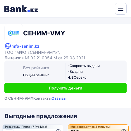
Powered
by
Translate
СЕНИМ-VMY
mfo-senim.kz
ТОО "МФО «СЕНИМ-VMY»",
Лицензия № 02.21.0054.М от 29.03.2021
-
Скорость выдачи
Без рейтинга
-
Выдача
Общий рейтинг
4.8
Сервис
Получить деньги
О СЕНИМ-VMY
Контакты
Отзывы
Выгодные предложения
Розыгрыш iPhone 17 Pro Max!
Микрокредит за 3 минуты!