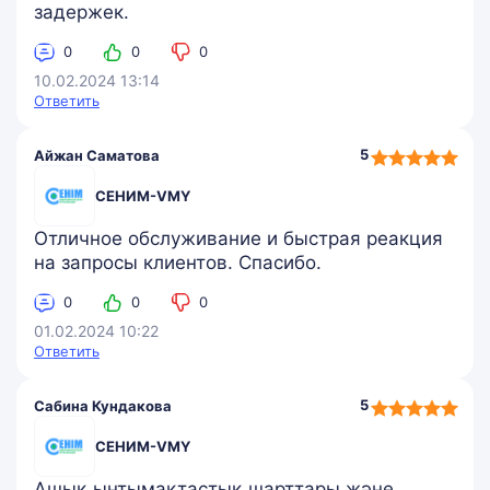
задержек.
0
0
0
10.02.2024 13:14
Ответить
5,0
5
Айжан Саматова
rating
СЕНИМ-VMY
Отличное обслуживание и быстрая реакция
на запросы клиентов. Спасибо.
0
0
0
01.02.2024 10:22
Ответить
5,0
5
Сабина Кундакова
rating
СЕНИМ-VMY
Ашық ынтымақтастық шарттары және