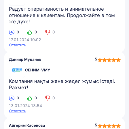
Радует оперативность и внимательное
отношение к клиентам. Продолжайте в том
же духе!
0
0
0
17.01.2024 10:02
Ответить
5,0
5
Данияр Муканов
rating
СЕНИМ-VMY
Компания нақты және жедел жұмыс істеді.
Рахмет!
0
0
0
13.01.2024 13:54
Ответить
5,0
5
Айгерим Касенова