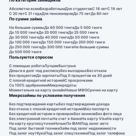
По категории заемщиков
Абсолютно всем
Безработным
Для студентов
С 18 лет
С 19 лет
С 20 лет
С 21 года
Для пенсионеров
До 75 лет
До 80 лет
По сумме займа
На большие суммы
До 60 000 тенге
До 5 000 тенге
До 10 000 тенге
До 20 000 тенге
До 25 000 тенге
До 30 000 тенге
До 40 000 тенге
До 50 000 тенге
До 100 000 тенге
До 150 000 тенге
До 200 000 тенге
До 250 000 тенге
До 300 000 тенге
На большие суммы
До 500 000 тенге
Пользуются спросом
С помощью робота
Лучшие
Быстрые
Деньги в долг под расписку
Без выходных
Без отказа
Без процентов
До зарплаты
Под 0 процентов на 30 дней
С плохой кредитной историей
С просрочками
Со 100% одобрением
Микрокредиты
Моментально на карту онлайн
Новые МФО
Срочно на карту
Микрозаймы по условиям получения
Без подтверждения карты
Без подтверждения дохода
Без отказа с плохой кредитной историей
Без паспорта
Без кредитной истории и проверок
Без звонков
Без фото лица
Без электронной почты
На счет в банке
На карту Visa
На карту
На карту круглосуточно
Ночью
По IBAN
Под залог авто
Под залог бытовой техники
Займ под залог недвижимости
Под залог ноутбука
Под залог спецтехники
Под залог телефона