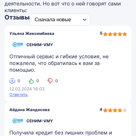
деятельности. Но вот что о ней говорят сами
клиенты:
Отзывы
5,0
5
Ульяна Жексембаева
rating
СЕНИМ-VMY
Отличный сервис и гибкие условия, не
пожалела, что обратилась к вам за
помощью.
0
0
0
12.02.2024 16:03
Ответить
4,0
4
Айдана Жандосова
rating
СЕНИМ-VMY
Получила кредит без лишних проблем и