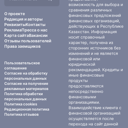
сайте:
возможность для выбора и
сравнения различных
О проекте
финансовых предложений
Редакция и авторы
финансовых организаций,
Реквизиты
Контакты
действующих в Республике
Реклама
Пресса о нас
Казахстан. Информация
Карта сайта
Вакансии
носит справочный
Отзывы пользователей
характер, получена из
Права заемщиков
сторонних источников без
изменений и не является
финансовой или
Пользовательское
юридической
соглашение
рекомендацией. Кредиты и
Согласие на обработку
иные финансовые
персональных данных
продукты
Согласие на получение
предоставляются
рекламных материалов
непосредственно
Политика обработки
финансовыми
персональных данных
организациями.
Политика cookies
Взаимодействие клиента с
Редакционная политика
финансовой организацией
Политика отзывов
осуществляется после
перехода на сайт данной