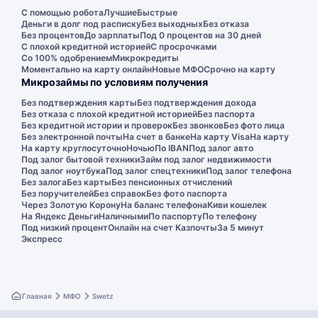
С помощью робота
Лучшие
Быстрые
Деньги в долг под расписку
Без выходных
Без отказа
Без процентов
До зарплаты
Под 0 процентов на 30 дней
С плохой кредитной историей
С просрочками
Со 100% одобрением
Микрокредиты
Моментально на карту онлайн
Новые МФО
Срочно на карту
Микрозаймы по условиям получения
Без подтверждения карты
Без подтверждения дохода
Без отказа с плохой кредитной историей
Без паспорта
Без кредитной истории и проверок
Без звонков
Без фото лица
Без электронной почты
На счет в банке
На карту Visa
На карту
На карту круглосуточно
Ночью
По IBAN
Под залог авто
Под залог бытовой техники
Займ под залог недвижимости
Под залог ноутбука
Под залог спецтехники
Под залог телефона
Без залога
Без карты
Без пенсионных отчислений
Без поручителей
Без справок
Без фото паспорта
Через Золотую Корону
На баланс телефона
Киви кошелек
На Яндекс Деньги
Наличными
По паспорту
По телефону
Под низкий процент
Онлайн на счет Казпочты
За 5 минут
Экспресс
Главная
МФО
Swetz