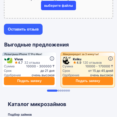
выберите файлы
Выгодные предложения
Розыгрыш iPhone 17 Pro Max!
Микрокредит за 3 минуты!
Vivus
Kviku
4.7
32 отзыва
4.9
120 отзывов
Сумма
10000 - 300000 ₸
Сумма
10000 - 170000 ₸
Срок
до 21 дня
Срок
от 15 до 45 дней
Одобрение
очень высокое
Одобрение
очень высокое
Подать заявку
Подать заявку
Каталог микрозаймов
Подбор займов