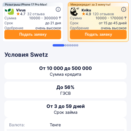
Розыгрыш iPhone 17 Pro Max!
Микрокредит за 3 минуты!
Vivus
Kviku
4.7
32 отзыва
4.9
120 отзывов
Сумма
10000 - 300000 ₸
Сумма
10000 - 170000 ₸
Срок
до 21 дня
Срок
от 15 до 45 дней
Одобрение
очень высокое
Одобрение
очень высокое
Подать заявку
Подать заявку
Условия Swetz
От 10 000 до 500 000
Сумма кредита
До 56%
ГЭСВ
От 3 до 59 дней
Срок займа
Валюта:
Тенге