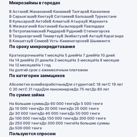
Микрозаймы в городах
В Астане
В Жанаозене
В Конаеве
В Талгаре
В Каскелене
В Сарыагаше
В Кентау
В Сатпаеве
В Балхаше
В Туркестане
В Кульсарах
В Актобе
В Алматы
В Атырау
В Жаркенте
В Жезказгане
В Костанае
В Кызылорде
В Павлодаре
В Петропавловске
В Риддере
В Рудном
В Степногорске
В Талдыкоргане
В Темиртау
В Экибастузе
В Актау
В Караганде
В Кокшетау
В Семее
В Усть-Каменогорске
В Шымкенте
По сроку микрокредитования
Краткосрочные
На 1 месяц
На 5 дней
На 7 дней
На 10 дней
На 14 дней
На 21 день
На 2 месяца
На 3 месяца
На 6 месяцев
На 12 месяцев
На 1 год
На долгий срок с ежемесячным платежом
По категории заемщиков
Абсолютно всем
Безработным
Для студентов
С 18 лет
С 19 лет
С 20 лет
С 21 года
Для пенсионеров
До 75 лет
До 80 лет
По сумме займа
На большие суммы
До 60 000 тенге
До 5 000 тенге
До 10 000 тенге
До 20 000 тенге
До 25 000 тенге
До 30 000 тенге
До 40 000 тенге
До 50 000 тенге
До 100 000 тенге
До 150 000 тенге
До 200 000 тенге
До 250 000 тенге
До 300 000 тенге
На большие суммы
До 500 000 тенге
Пользуются спросом