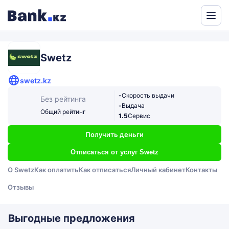
Powered
by
Translate
Swetz
swetz.kz
-
Скорость выдачи
Без рейтинга
-
Выдача
Общий рейтинг
1.5
Сервис
Получить деньги
Отписаться от услуг Swetz
О Swetz
Как оплатить
Как отписаться
Личный кабинет
Контакты
Отзывы
Выгодные предложения