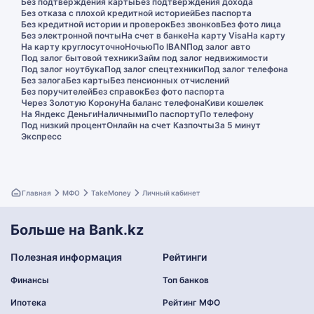
Без подтверждения карты
Без подтверждения дохода
Без отказа с плохой кредитной историей
Без паспорта
Без кредитной истории и проверок
Без звонков
Без фото лица
Без электронной почты
На счет в банке
На карту Visa
На карту
На карту круглосуточно
Ночью
По IBAN
Под залог авто
Под залог бытовой техники
Займ под залог недвижимости
Под залог ноутбука
Под залог спецтехники
Под залог телефона
Без залога
Без карты
Без пенсионных отчислений
Без поручителей
Без справок
Без фото паспорта
Через Золотую Корону
На баланс телефона
Киви кошелек
На Яндекс Деньги
Наличными
По паспорту
По телефону
Под низкий процент
Онлайн на счет Казпочты
За 5 минут
Экспресс
Главная
МФО
TakeMoney
Личный кабинет
Больше на Bank.kz
Полезная информация
Рейтинги
Финансы
Топ банков
Ипотека
Рейтинг МФО