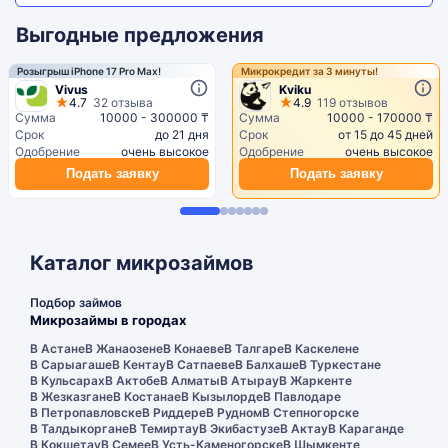
Выгодные предложения
Розыгрыш iPhone 17 Pro Max!
Микрокредит за 3 минуты!
Vivus
Kviku
4.7
32 отзыва
4.9
119 отзывов
Сумма
10000 - 300000 ₸
Сумма
10000 - 170000 ₸
Срок
до 21 дня
Срок
от 15 до 45 дней
Одобрение
очень высокое
Одобрение
очень высокое
Подать заявку
Подать заявку
Каталог микрозаймов
Подбор займов
Микрозаймы в городах
В Астане
В Жанаозене
В Конаеве
В Талгаре
В Каскелене
В Сарыагаше
В Кентау
В Сатпаеве
В Балхаше
В Туркестане
В Кульсарах
В Актобе
В Алматы
В Атырау
В Жаркенте
В Жезказгане
В Костанае
В Кызылорде
В Павлодаре
В Петропавловске
В Риддере
В Рудном
В Степногорске
В Талдыкоргане
В Темиртау
В Экибастузе
В Актау
В Караганде
В Кокшетау
В Семее
В Усть-Каменогорске
В Шымкенте