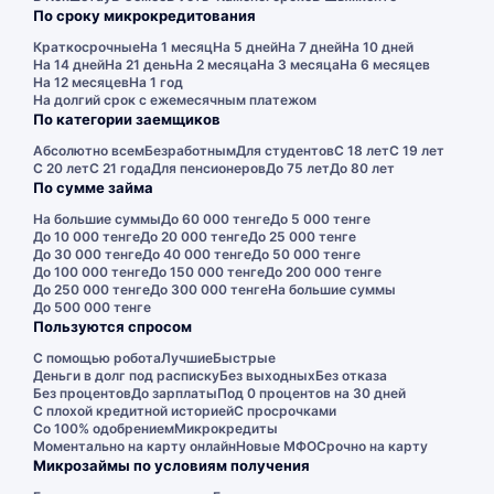
По сроку микрокредитования
Краткосрочные
На 1 месяц
На 5 дней
На 7 дней
На 10 дней
На 14 дней
На 21 день
На 2 месяца
На 3 месяца
На 6 месяцев
На 12 месяцев
На 1 год
На долгий срок с ежемесячным платежом
По категории заемщиков
Абсолютно всем
Безработным
Для студентов
С 18 лет
С 19 лет
С 20 лет
С 21 года
Для пенсионеров
До 75 лет
До 80 лет
По сумме займа
На большие суммы
До 60 000 тенге
До 5 000 тенге
До 10 000 тенге
До 20 000 тенге
До 25 000 тенге
До 30 000 тенге
До 40 000 тенге
До 50 000 тенге
До 100 000 тенге
До 150 000 тенге
До 200 000 тенге
До 250 000 тенге
До 300 000 тенге
На большие суммы
До 500 000 тенге
Пользуются спросом
С помощью робота
Лучшие
Быстрые
Деньги в долг под расписку
Без выходных
Без отказа
Без процентов
До зарплаты
Под 0 процентов на 30 дней
С плохой кредитной историей
С просрочками
Со 100% одобрением
Микрокредиты
Моментально на карту онлайн
Новые МФО
Срочно на карту
Микрозаймы по условиям получения