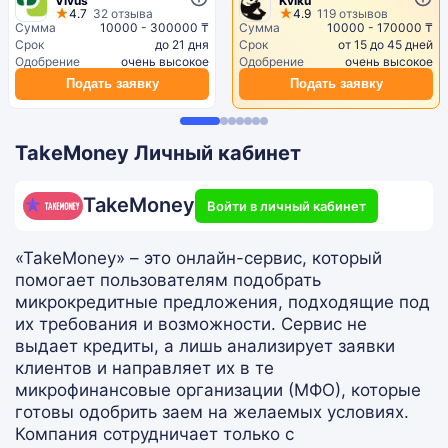
Vivus
Kviku
4.7
32 отзыва
4.9
119 отзывов
Сумма
10000 - 300000 ₸
Сумма
10000 - 170000 ₸
Срок
до 21 дня
Срок
от 15 до 45 дней
Одобрение
очень высокое
Одобрение
очень высокое
Подать заявку
Подать заявку
TakeMoney Личный кабинет
TakeMoney
Войти в личный кабинет
«TakeMoney» – это онлайн-сервис, который
помогает пользователям подобрать
микрокредитные предложения, подходящие под
их требования и возможности. Сервис не
выдает кредиты, а лишь анализирует заявки
клиентов и направляет их в те
микрофинансовые организации (МФО), которые
готовы одобрить заем на желаемых условиях.
Компания сотрудничает только с