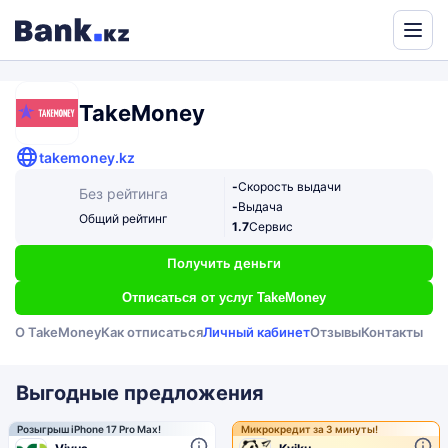
Powered
by
Translate
TakeMoney
takemoney.kz
-
Скорость выдачи
Без рейтинга
-
Выдача
Общий рейтинг
1.7
Сервис
Получить деньги
Отписаться от услуг TakeMoney
О TakeMoney
Как отписаться
Личный кабинет
Отзывы
Контакты
Выгодные предложения
Розыгрыш iPhone 17 Pro Max!
Микрокредит за 3 минуты!