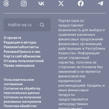
Найти
Портал bank.kz
на
предоставляет
сайте:
возможность для выбора и
сравнения различных
О проекте
финансовых предложений
Редакция и авторы
финансовых организаций,
Реквизиты
Контакты
действующих в Республике
Реклама
Пресса о нас
Казахстан. Информация
Карта сайта
Вакансии
носит справочный
Отзывы пользователей
характер, получена из
Права заемщиков
сторонних источников без
изменений и не является
финансовой или
Пользовательское
юридической
соглашение
рекомендацией. Кредиты и
Согласие на обработку
иные финансовые
персональных данных
продукты
Согласие на получение
предоставляются
рекламных материалов
непосредственно
Политика обработки
финансовыми