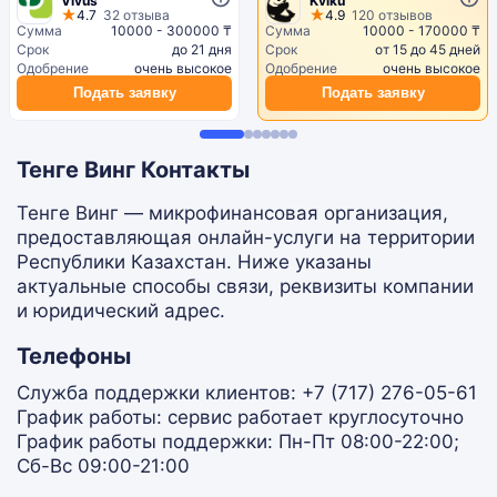
Vivus
Kviku
4.7
32 отзыва
4.9
120 отзывов
Сумма
10000 - 300000 ₸
Сумма
10000 - 170000 ₸
Срок
до 21 дня
Срок
от 15 до 45 дней
Одобрение
очень высокое
Одобрение
очень высокое
Подать заявку
Подать заявку
Тенге Винг Контакты
Тенге Винг — микрофинансовая организация,
предоставляющая онлайн-услуги на территории
Республики Казахстан. Ниже указаны
актуальные способы связи, реквизиты компании
и юридический адрес.
Телефоны
Служба поддержки клиентов: +7 (717) 276-05-61
График работы: сервис работает круглосуточно
График работы поддержки: Пн-Пт 08:00-22:00;
Сб-Вс 09:00-21:00