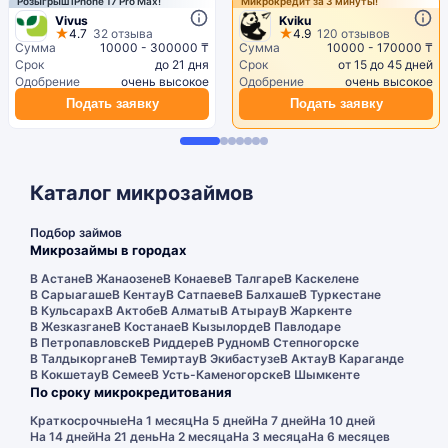
Розыгрыш iPhone 17 Pro Max!
Микрокредит за 3 минуты!
Vivus
Kviku
4.7
32 отзыва
4.9
120 отзывов
Сумма
10000 - 300000 ₸
Сумма
10000 - 170000 ₸
Срок
до 21 дня
Срок
от 15 до 45 дней
Одобрение
очень высокое
Одобрение
очень высокое
Подать заявку
Подать заявку
Каталог микрозаймов
Подбор займов
Микрозаймы в городах
В Астане
В Жанаозене
В Конаеве
В Талгаре
В Каскелене
В Сарыагаше
В Кентау
В Сатпаеве
В Балхаше
В Туркестане
В Кульсарах
В Актобе
В Алматы
В Атырау
В Жаркенте
В Жезказгане
В Костанае
В Кызылорде
В Павлодаре
В Петропавловске
В Риддере
В Рудном
В Степногорске
В Талдыкоргане
В Темиртау
В Экибастузе
В Актау
В Караганде
В Кокшетау
В Семее
В Усть-Каменогорске
В Шымкенте
По сроку микрокредитования
Краткосрочные
На 1 месяц
На 5 дней
На 7 дней
На 10 дней
На 14 дней
На 21 день
На 2 месяца
На 3 месяца
На 6 месяцев