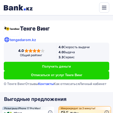
Powered
by
Translate
Тенге Винг
tengedarom.kz
4.0
Скорость выдачи
4,0
4.0
4.0
Выдача
rating
Общий рейтинг
3.3
Сервис
Получить деньги
Отписаться от услуг Тенге Винг
О Тенге Винг
Отзывы
Контакты
Как отписаться
Личный кабинет
Выгодные предложения
Розыгрыш iPhone 17 Pro Max!
Микрокредит за 3 минуты!