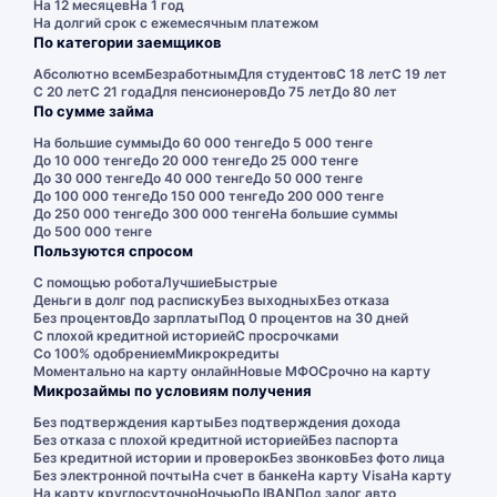
На 12 месяцев
На 1 год
На долгий срок с ежемесячным платежом
По категории заемщиков
Абсолютно всем
Безработным
Для студентов
С 18 лет
С 19 лет
С 20 лет
С 21 года
Для пенсионеров
До 75 лет
До 80 лет
По сумме займа
На большие суммы
До 60 000 тенге
До 5 000 тенге
До 10 000 тенге
До 20 000 тенге
До 25 000 тенге
До 30 000 тенге
До 40 000 тенге
До 50 000 тенге
До 100 000 тенге
До 150 000 тенге
До 200 000 тенге
До 250 000 тенге
До 300 000 тенге
На большие суммы
До 500 000 тенге
Пользуются спросом
С помощью робота
Лучшие
Быстрые
Деньги в долг под расписку
Без выходных
Без отказа
Без процентов
До зарплаты
Под 0 процентов на 30 дней
С плохой кредитной историей
С просрочками
Со 100% одобрением
Микрокредиты
Моментально на карту онлайн
Новые МФО
Срочно на карту
Микрозаймы по условиям получения
Без подтверждения карты
Без подтверждения дохода
Без отказа с плохой кредитной историей
Без паспорта
Без кредитной истории и проверок
Без звонков
Без фото лица
Без электронной почты
На счет в банке
На карту Visa
На карту
На карту круглосуточно
Ночью
По IBAN
Под залог авто