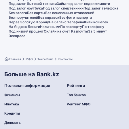
Под залог бытовой техники
Займ под залог недвижимости
Под залог ноутбука
Под залог спецтехники
Под залог телефона
Без залога
Без карты
Без пенсионных отчислений
Без поручителей
Без справок
Без фото паспорта
Через Золотую Корону
На баланс телефона
Киви кошелек
На Яндекс Деньги
Наличными
По паспорту
По телефону
Под низкий процент
Онлайн на счет Казпочты
За 5 минут
Экспресс
Главная
МФО
Тенге Винг
Контакты
Больше на Bank.kz
Полезная информация
Рейтинги
Финансы
Топ банков
Ипотека
Рейтинг МФО
Кредиты
Депозиты