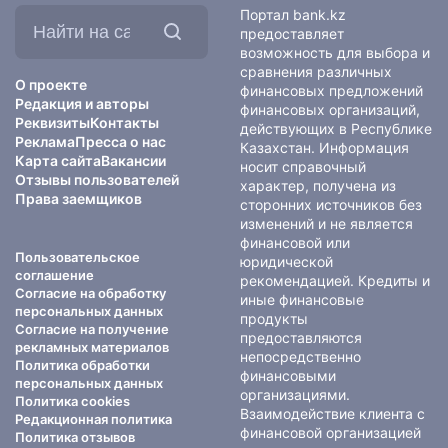
Найти
Портал bank.kz
на
предоставляет
сайте:
возможность для выбора и
сравнения различных
О проекте
финансовых предложений
Редакция и авторы
финансовых организаций,
Реквизиты
Контакты
действующих в Республике
Реклама
Пресса о нас
Казахстан. Информация
Карта сайта
Вакансии
носит справочный
Отзывы пользователей
характер, получена из
Права заемщиков
сторонних источников без
изменений и не является
финансовой или
Пользовательское
юридической
соглашение
рекомендацией. Кредиты и
Согласие на обработку
иные финансовые
персональных данных
продукты
Согласие на получение
предоставляются
рекламных материалов
непосредственно
Политика обработки
финансовыми
персональных данных
организациями.
Политика cookies
Взаимодействие клиента с
Редакционная политика
финансовой организацией
Политика отзывов