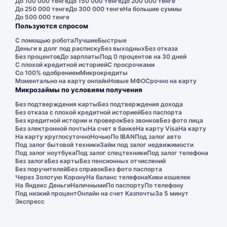
До 100 000 тенге
До 150 000 тенге
До 200 000 тенге
До 250 000 тенге
До 300 000 тенге
На большие суммы
До 500 000 тенге
Пользуются спросом
С помощью робота
Лучшие
Быстрые
Деньги в долг под расписку
Без выходных
Без отказа
Без процентов
До зарплаты
Под 0 процентов на 30 дней
С плохой кредитной историей
С просрочками
Со 100% одобрением
Микрокредиты
Моментально на карту онлайн
Новые МФО
Срочно на карту
Микрозаймы по условиям получения
Без подтверждения карты
Без подтверждения дохода
Без отказа с плохой кредитной историей
Без паспорта
Без кредитной истории и проверок
Без звонков
Без фото лица
Без электронной почты
На счет в банке
На карту Visa
На карту
На карту круглосуточно
Ночью
По IBAN
Под залог авто
Под залог бытовой техники
Займ под залог недвижимости
Под залог ноутбука
Под залог спецтехники
Под залог телефона
Без залога
Без карты
Без пенсионных отчислений
Без поручителей
Без справок
Без фото паспорта
Через Золотую Корону
На баланс телефона
Киви кошелек
На Яндекс Деньги
Наличными
По паспорту
По телефону
Под низкий процент
Онлайн на счет Казпочты
За 5 минут
Экспресс