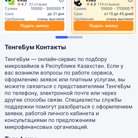
Vivus
Kviku
4.7
32 отзыва
4.9
119 отзывов
Сумма
10000 - 300000 ₸
Сумма
10000 - 170000 ₸
Срок
до 21 дня
Срок
от 15 до 45 дней
Одобрение
очень высокое
Одобрение
очень высокое
Подать заявку
Подать заявку
ТенгеБум Контакты
ТенгеБум — онлайн‑сервис по подбору
микрозаймов в Республике Казахстан. Если у
вас возникли вопросы по работе сервиса,
оформлению заявок или платным услугам, вы
можете связаться с представителями ТенгеБум
по телефону, электронной почте или через
другие способы связи. Специалисты службы
поддержки помогут разобраться с оформлением
заявки, работой личного кабинета и
консультациями по предложениям
микрофинансовых организаций.