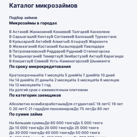
Каталог микрозаймов
Подбор займов
Микрозаймы в городах
В Астане
В Жанаозене
В Конаеве
В Талгаре
В Каскелене
В Сарыагаше
В Кентау
В Сатпаеве
В Балхаше
В Туркестане
В Кульсарах
В Актобе
В Алматы
В Атырау
В Жаркенте
В Жезказгане
В Костанае
В Кызылорде
В Павлодаре
В Петропавловске
В Риддере
В Рудном
В Степногорске
В Талдыкоргане
В Темиртау
В Экибастузе
В Актау
В Караганде
В Кокшетау
В Семее
В Усть-Каменогорске
В Шымкенте
По сроку микрокредитования
Краткосрочные
На 1 месяц
На 5 дней
На 7 дней
На 10 дней
На 14 дней
На 21 день
На 2 месяца
На 3 месяца
На 6 месяцев
На 12 месяцев
На 1 год
На долгий срок с ежемесячным платежом
По категории заемщиков
Абсолютно всем
Безработным
Для студентов
С 18 лет
С 19 лет
С 20 лет
С 21 года
Для пенсионеров
До 75 лет
До 80 лет
По сумме займа
На большие суммы
До 60 000 тенге
До 5 000 тенге
До 10 000 тенге
До 20 000 тенге
До 25 000 тенге
До 30 000 тенге
До 40 000 тенге
До 50 000 тенге