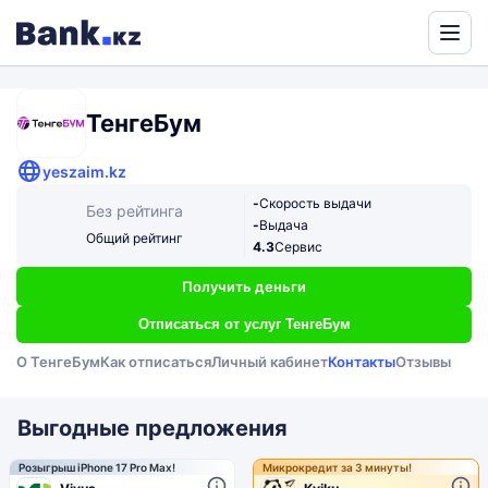
Powered
by
Translate
ТенгеБум
yeszaim.kz
-
Скорость выдачи
Без рейтинга
-
Выдача
Общий рейтинг
4.3
Сервис
Получить деньги
Отписаться от услуг ТенгеБум
О ТенгеБум
Как отписаться
Личный кабинет
Контакты
Отзывы
Выгодные предложения
Розыгрыш iPhone 17 Pro Max!
Микрокредит за 3 минуты!