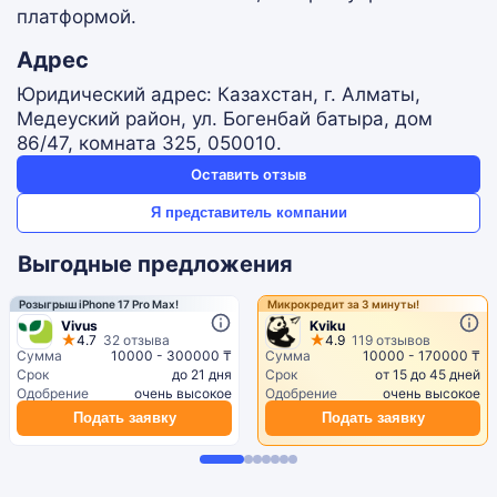
платформой.
Адрес
Юридический адрес: Казахстан, г. Алматы,
Медеуский район, ул. Богенбай батыра, дом
86/47, комната 325, 050010.
Оставить отзыв
Я представитель компании
Выгодные предложения
Розыгрыш iPhone 17 Pro Max!
Микрокредит за 3 минуты!
Vivus
Kviku
4.7
32 отзыва
4.9
119 отзывов
Сумма
10000 - 300000 ₸
Сумма
10000 - 170000 ₸
Срок
до 21 дня
Срок
от 15 до 45 дней
Одобрение
очень высокое
Одобрение
очень высокое
Подать заявку
Подать заявку