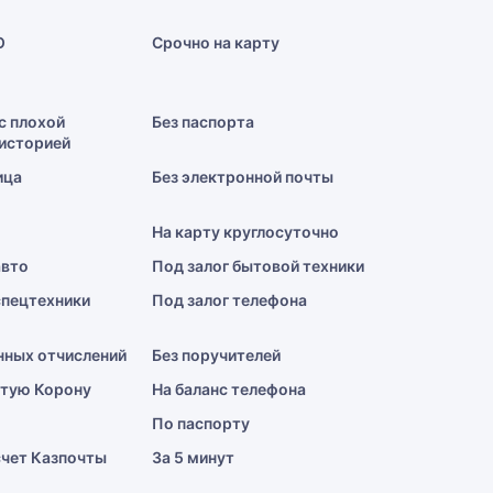
О
Срочно на карту
с плохой
Без паспорта
историей
ица
Без электронной почты
На карту круглосуточно
авто
Под залог бытовой техники
спецтехники
Под залог телефона
нных отчислений
Без поручителей
отую Корону
На баланс телефона
По паспорту
счет Казпочты
За 5 минут