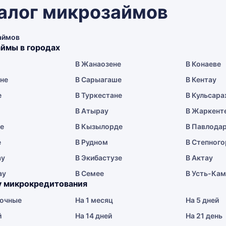
алог микрозаймов
аймов
ймы в городах
В Жанаозене
В Конаеве
ене
В Сарыагаше
В Кентау
е
В Туркестане
В Кульсара
В Атырау
В Жаркент
ае
В Кызылорде
В Павлода
е
В Рудном
В Степного
ау
В Экибастузе
В Актау
ау
В Семее
В Усть-Ка
у микрокредитования
очные
На 1 месяц
На 5 дней
й
На 14 дней
На 21 день