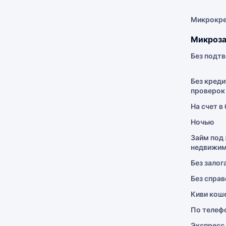
Микрокр
Микроза
Без подт
Без креди
проверок
На счет в
Ночью
Займ под 
недвижим
Без залог
Без справ
Киви кош
По телеф
Экспресс