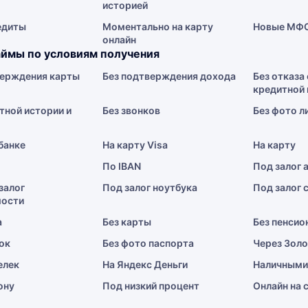
историей
едиты
Моментально на карту
Новые МФ
онлайн
ймы по условиям получения
верждения карты
Без подтверждения дохода
Без отказа 
кредитной 
тной истории и
Без звонков
Без фото л
 банке
На карту Visa
На карту
По IBAN
Под залог 
залог
Под залог ноутбука
Под залог 
ости
а
Без карты
Без пенсио
ок
Без фото паспорта
Через Зол
елек
На Яндекс Деньги
Наличными
ону
Под низкий процент
Онлайн на 