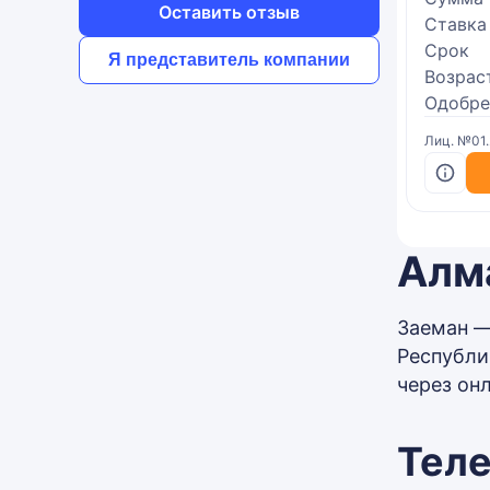
Оставить отзыв
Ставка
Срок
Я представитель компании
Возрас
Одобре
Лиц. №01
Алм
Заеман —
Республи
через он
Тел