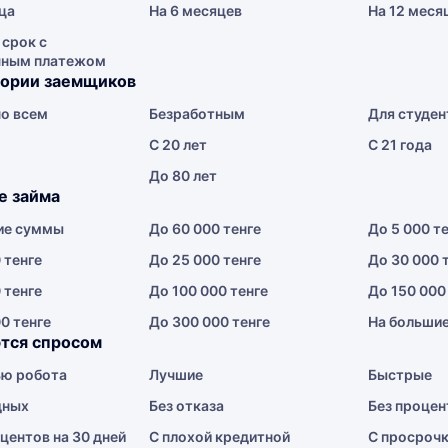
ца
На 6 месяцев
На 12 меся
 срок с
чным платежом
гории заемщиков
о всем
Безработным
Для студен
С 20 лет
С 21 года
До 80 лет
е займа
ие суммы
До 60 000 тенге
До 5 000 т
 тенге
До 25 000 тенге
До 30 000 
 тенге
До 100 000 тенге
До 150 000
0 тенге
До 300 000 тенге
На больши
тся спросом
ю робота
Лучшие
Быстрые
дных
Без отказа
Без процен
центов на 30 дней
С плохой кредитной
С просроч