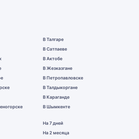
В Талгаре
В Сатпаеве
х
В Актобе
е
В Жезказгане
ре
В Петропавловске
рске
В Талдыкоргане
В Караганде
меногорске
В Шымкенте
На 7 дней
На 2 месяца