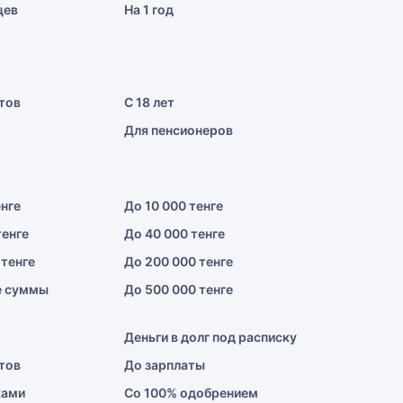
цев
На 1 год
тов
С 18 лет
Для пенсионеров
енге
До 10 000 тенге
тенге
До 40 000 тенге
 тенге
До 200 000 тенге
е суммы
До 500 000 тенге
Деньги в долг под расписку
тов
До зарплаты
ками
Со 100% одобрением