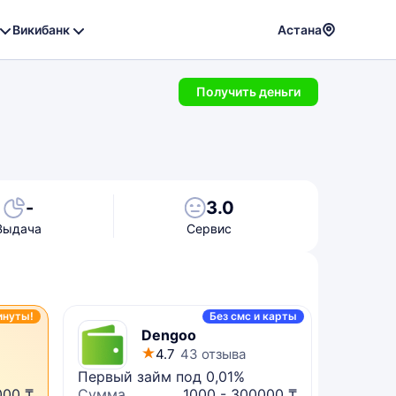
Викибанк
Астана
Powere
by
Получить деньги
Translat
-
3.0
Выдача
Сервис
инуты!
Без смс и карты
Dengoo
4.7
43 отзыва
Первый займ под 0,01%
Микрок
000 ₸
Сумма
1000 - 300000 ₸
Сумма