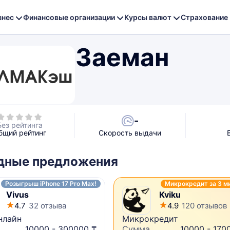
знес
Финансовые организации
Курсы валют
Страхование
Заеман
-
Без рейтинга
бщий рейтинг
Скорость выдачи
дные предложения
Розыгрыш iPhone 17 Pro Max!
Микрокредит за 3 м
Vivus
Kviku
4.7
32 отзыва
4.9
120 отзывов
нлайн
Микрокредит
10000 - 300000 ₸
Сумма
10000 - 170