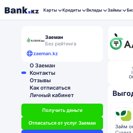
Карты
Кредиты
Вклады
Займы
Би
Заеман
Без рейтинга
zaeman.kz
О Заеман
Контакты
О
Отзывы
Как отписаться
Выго
Личный кабинет
Получить деньги
Отписаться от услуг Заеман
Займ о
Сумма