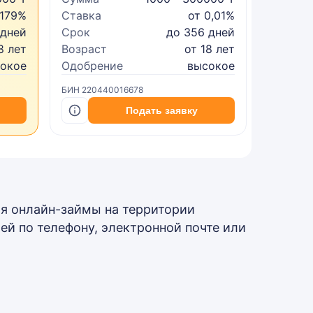
 179%
Ставка
от 0,01%
Ставка
 дней
Срок
до 356 дней
Срок
8 лет
Возраст
от 18 лет
Возрас
сокое
Одобрение
высокое
Одобре
БИН 220440016678
БИН 2402
Подать заявку
я онлайн-займы на территории
ей по телефону, электронной почте или