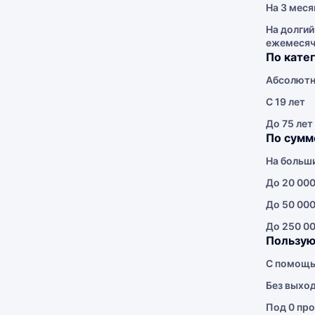
На 3 меся
На долгий
ежемеся
По кате
Абсолютн
С 19 лет
До 75 лет
По сумм
На больш
До 20 000
До 50 000
До 250 00
Пользую
С помощь
Без выхо
Под 0 про