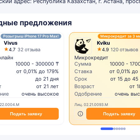
ий адрес: Республика Казахстан, г. Астана, прос
дные предложения
Розыгрыш iPhone 17 Pro Max!
Микрокредит за 3 м
Vivus
Kviku
4.7
32 отзыва
4.9
120 отзывов
нлайн
Микрокредит
10000 - 300000 ₸
Сумма
10000 - 170
от 0,01% до 179%
Ставка
от 0,01% до
до 21 дня
Срок
от 15 до 45
т
от 21 лет
Возраст
от 1
ние
очень высокое
Одобрение
очень вы
.22.0004.M
Лиц. 02.21.0093.M
Подать заявку
Подать заявку