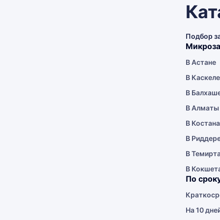
Кат
Подбор з
Микроза
В Астане
В Каскел
В Балхаш
В Алматы
В Костан
В Риддер
В Темирт
В Кокшет
По срок
Краткоср
На 10 дне