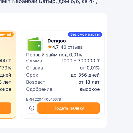
пект Кабанбай Батыр, дом 6/6, кв 44,
инуты!
Без смс и карты
Dengoo
4.7
43 отзыва
Первый займ под 0,01%
Микрок
000 ₸
Сумма
1000 - 300000 ₸
Сумма
 179%
Ставка
от 0,01%
Ставка
 дней
Срок
до 356 дней
Срок
8 лет
Возраст
от 18 лет
Возрас
сокое
Одобрение
высокое
Одобре
БИН 220440016678
БИН 2402
Подать заявку