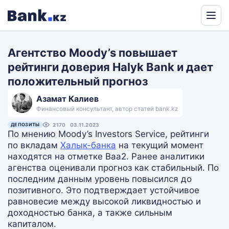
Powered
by
Агентство Moody’s повышает
Translate
рейтинги доверия Halyk Bank и дает
положительный прогноз
Азамат Калиев
Финансовый консультант, автор статей bank.kz
ДЕПОЗИТЫ
2170
03.11.2023
По мнению Moody’s Investors Service, рейтинги
по вкладам
Халык-банка
на текущий момент
находятся на отметке Baa2. Ранее аналитики
агенства оценивали прогноз как стабильный. По
последним данным уровень повысился до
позитивного. Это подтверждает устойчивое
равновесие между высокой ликвидностью и
доходностью банка, а также сильным
капиталом.