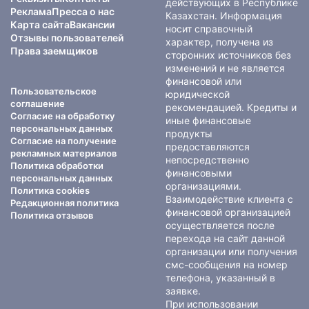
действующих в Республике
Реклама
Пресса о нас
Казахстан. Информация
Карта сайта
Вакансии
носит справочный
Отзывы пользователей
характер, получена из
Права заемщиков
сторонних источников без
изменений и не является
финансовой или
Пользовательское
юридической
соглашение
рекомендацией. Кредиты и
Согласие на обработку
иные финансовые
персональных данных
продукты
Согласие на получение
предоставляются
рекламных материалов
непосредственно
Политика обработки
финансовыми
персональных данных
организациями.
Политика cookies
Взаимодействие клиента с
Редакционная политика
финансовой организацией
Политика отзывов
осуществляется после
перехода на сайт данной
организации или получения
смс-сообщения на номер
телефона, указанный в
заявке.
При использовании