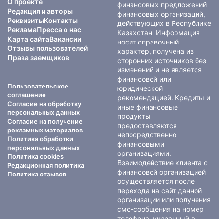
О проекте
финансовых предложений
Редакция и авторы
финансовых организаций,
Реквизиты
Контакты
действующих в Республике
Реклама
Пресса о нас
Казахстан. Информация
Карта сайта
Вакансии
носит справочный
Отзывы пользователей
характер, получена из
Права заемщиков
сторонних источников без
изменений и не является
финансовой или
Пользовательское
юридической
соглашение
рекомендацией. Кредиты и
Согласие на обработку
иные финансовые
персональных данных
продукты
Согласие на получение
предоставляются
рекламных материалов
непосредственно
Политика обработки
финансовыми
персональных данных
организациями.
Политика cookies
Взаимодействие клиента с
Редакционная политика
финансовой организацией
Политика отзывов
осуществляется после
перехода на сайт данной
организации или получения
смс-сообщения на номер
телефона, указанный в