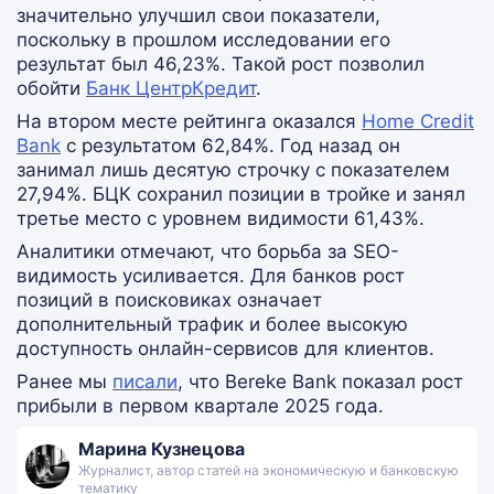
значительно улучшил свои показатели,
поскольку в прошлом исследовании его
результат был 46,23%. Такой рост позволил
обойти
Банк ЦентрКредит
.
На втором месте рейтинга оказался
Home Credit
Bank
с результатом 62,84%. Год назад он
занимал лишь десятую строчку с показателем
27,94%. БЦК сохранил позиции в тройке и занял
третье место с уровнем видимости 61,43%.
Аналитики отмечают, что борьба за SEO-
видимость усиливается. Для банков рост
позиций в поисковиках означает
дополнительный трафик и более высокую
доступность онлайн-сервисов для клиентов.
Ранее мы
писали
, что Bereke Bank показал рост
прибыли в первом квартале 2025 года.
Марина Кузнецова
Журналист, автор статей на экономическую и банковскую
тематику