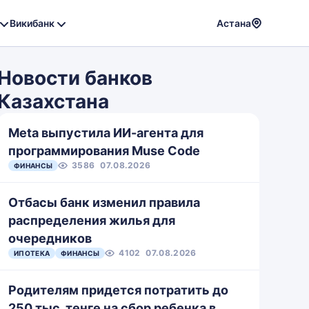
Викибанк
Астана
Powere
by
Новости банков
Translat
Казахстана
Meta выпустила ИИ-агента для
программирования Muse Code
3586
07.08.2026
ФИНАНСЫ
Отбасы банк изменил правила
распределения жилья для
очередников
4102
07.08.2026
ИПОТЕКА
ФИНАНСЫ
Родителям придется потратить до
250 тыс. тенге на сбор ребенка в