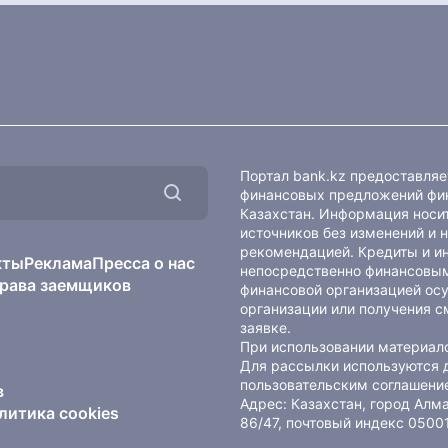
Портал bank.kz предоставля
финансовых предложений фин
Казахстан. Информация носит
источников без изменений и 
рекомендацией. Кредиты и и
кты
Реклама
Пресса о нас
непосредственно финансовым
рава заемщиков
финансовой организацией осу
организации или получения с
заявке.
При использовании материало
Для рассылки используются 
пользовательским соглашени
в
Адрес: Казахстан, город Ал
литика cookies
86/47, почтовый индекс 0500