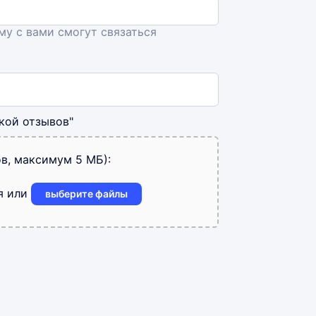
ему с вами смогут связаться
кой отзывов"
в, максимум 5 МБ):
я или
выберите файлы