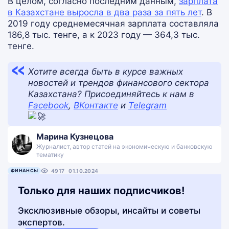
В целом, согласно последним данным,
зарплата
в Казахстане выросла в два раза
за пять лет
. В
2019 году среднемесячная зарплата составляла
186,8 тыс. тенге, а к 2023 году — 364,3 тыс.
тенге.
Хотите всегда быть в курсе важных
новостей и трендов финансового сектора
Казахстана? Присоединяйтесь к нам в
Facebook
,
ВКонтакте
и
Telegram
Марина Кузнецова
Журналист, автор статей на экономическую и банковскую
тематику
ФИНАНСЫ
4917
01.10.2024
Только для наших подписчиков!
Эксклюзивные обзоры, инсайты и советы
экспертов.