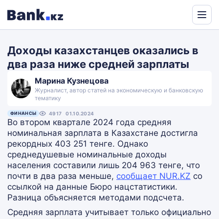
Powered
by
Доходы казахстанцев оказались в
Translate
два раза ниже средней зарплаты
Марина Кузнецова
Журналист, автор статей на экономическую и банковскую
тематику
ФИНАНСЫ
4917
01.10.2024
Во втором квартале 2024 года средняя
номинальная зарплата в Казахстане достигла
рекордных 403 251 тенге. Однако
среднедушевые номинальные доходы
населения составили лишь 204 963 тенге, что
почти в два раза меньше,
сообщает NUR.KZ
со
ссылкой на данные Бюро нацстатистики.
Разница объясняется методами подсчета.
Средняя зарплата учитывает только официально