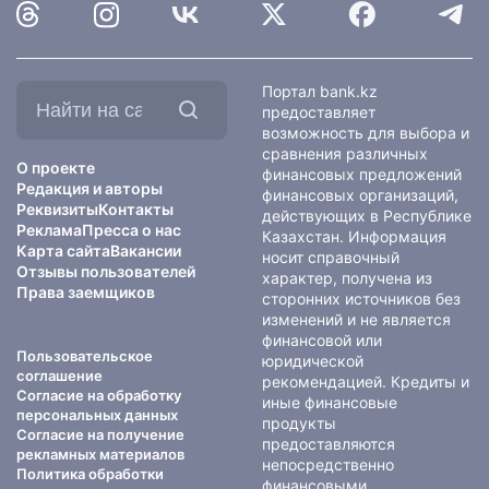
Найти
Портал bank.kz
на
предоставляет
сайте:
возможность для выбора и
сравнения различных
О проекте
финансовых предложений
Редакция и авторы
финансовых организаций,
Реквизиты
Контакты
действующих в Республике
Реклама
Пресса о нас
Казахстан. Информация
Карта сайта
Вакансии
носит справочный
Отзывы пользователей
характер, получена из
Права заемщиков
сторонних источников без
изменений и не является
финансовой или
Пользовательское
юридической
соглашение
рекомендацией. Кредиты и
Согласие на обработку
иные финансовые
персональных данных
продукты
Согласие на получение
предоставляются
рекламных материалов
непосредственно
Политика обработки
финансовыми