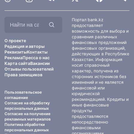
Найти
Портал bank.kz
на
предоставляет
сайте:
возможность для выбора и
сравнения различных
О проекте
финансовых предложений
Редакция и авторы
финансовых организаций,
Реквизиты
Контакты
действующих в Республике
Реклама
Пресса о нас
Казахстан. Информация
Карта сайта
Вакансии
носит справочный
Отзывы пользователей
характер, получена из
Права заемщиков
сторонних источников без
изменений и не является
финансовой или
Пользовательское
юридической
соглашение
рекомендацией. Кредиты и
Согласие на обработку
иные финансовые
персональных данных
продукты
Согласие на получение
предоставляются
рекламных материалов
непосредственно
Политика обработки
финансовыми
персональных данных
организациями.