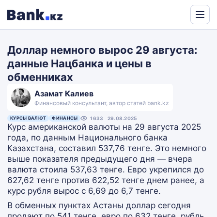
Powered
by
Доллар немного вырос 29 августа:
Translate
данные Нацбанка и цены в
обменниках
Азамат Калиев
Финансовый консультант, автор статей bank.kz
КУРСЫ ВАЛЮТ
ФИНАНСЫ
1633
29.08.2025
Курс американской валюты на 29 августа 2025
года, по данным Национального банка
Казахстана, составил 537,76 тенге. Это немного
выше показателя предыдущего дня — вчера
валюта стоила 537,63 тенге. Евро укрепился до
627,62 тенге против 622,52 тенге днем ранее, а
курс рубля вырос с 6,69 до 6,7 тенге.
В обменных пунктах Астаны доллар сегодня
продают по 541 тенге, евро по 632 тенге, рубль