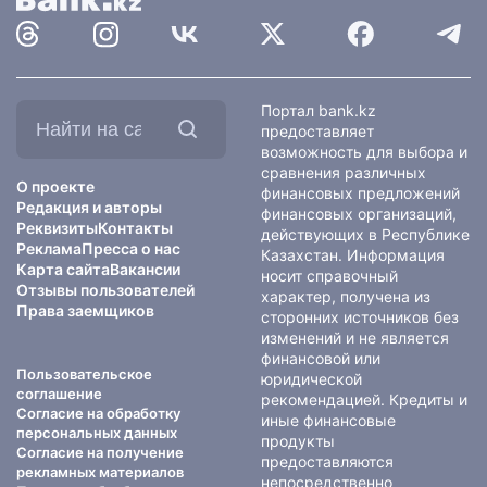
Найти
Портал bank.kz
на
предоставляет
сайте:
возможность для выбора и
сравнения различных
О проекте
финансовых предложений
Редакция и авторы
финансовых организаций,
Реквизиты
Контакты
действующих в Республике
Реклама
Пресса о нас
Казахстан. Информация
Карта сайта
Вакансии
носит справочный
Отзывы пользователей
характер, получена из
Права заемщиков
сторонних источников без
изменений и не является
финансовой или
Пользовательское
юридической
соглашение
рекомендацией. Кредиты и
Согласие на обработку
иные финансовые
персональных данных
продукты
Согласие на получение
предоставляются
рекламных материалов
непосредственно