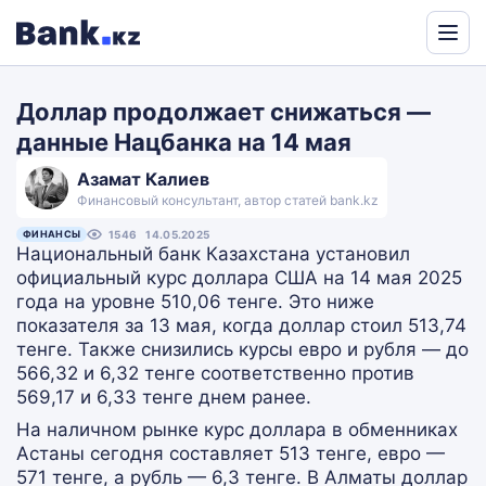
Powered
by
Доллар продолжает снижаться —
Translate
данные Нацбанка на 14 мая
Азамат Калиев
Финансовый консультант, автор статей bank.kz
ФИНАНСЫ
1546
14.05.2025
Национальный банк Казахстана установил
официальный курс доллара США на 14 мая 2025
года на уровне 510,06 тенге. Это ниже
показателя за 13 мая, когда доллар стоил 513,74
тенге. Также снизились курсы евро и рубля — до
566,32 и 6,32 тенге соответственно против
569,17 и 6,33 тенге днем ранее.
На наличном рынке курс доллара в обменниках
Астаны сегодня составляет 513 тенге, евро —
571 тенге, а рубль — 6,3 тенге. В Алматы доллар