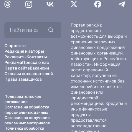
Найти
Портал bank.kz
на
предоставляет
сайте:
возможность для выбора и
сравнения различных
О проекте
финансовых предложений
Редакция и авторы
финансовых организаций,
Реквизиты
Контакты
действующих в Республике
Реклама
Пресса о нас
Казахстан. Информация
Карта сайта
Вакансии
носит справочный
Отзывы пользователей
характер, получена из
Права заемщиков
сторонних источников без
изменений и не является
финансовой или
Пользовательское
юридической
соглашение
рекомендацией. Кредиты и
Согласие на обработку
иные финансовые
персональных данных
продукты
Согласие на получение
предоставляются
рекламных материалов
непосредственно
Политика обработки
финансовыми