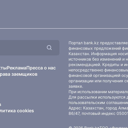
Портал bank.kz предоставля
финансовых предложений фин
Казахстан. Информация носит
источников без изменений и 
рекомендацией. Кредиты и и
кты
Реклама
Пресса о нас
непосредственно финансовым
рава заемщиков
финансовой организацией осу
организации или получения с
заявке.
При использовании материало
Для рассылки используются 
пользовательским соглашени
в
Адрес: Казахстан, город Ал
литика cookies
86/47, почтовый индекс 0500
© 2026 Bank.kz
ТОО «Финтех