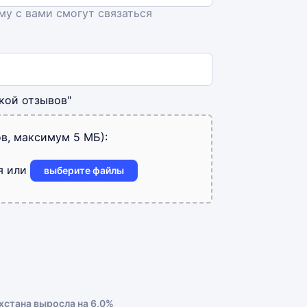
ему с вами смогут связаться
кой отзывов"
в, максимум 5 МБ):
я или
выберите файлы
хстана выросла на 6,0%