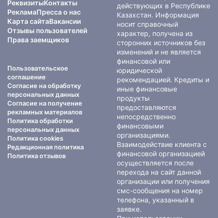
Реквизиты
Контакты
действующих в Республике
Реклама
Пресса о нас
Казахстан. Информация
Карта сайта
Вакансии
носит справочный
Отзывы пользователей
характер, получена из
Права заемщиков
сторонних источников без
изменений и не является
финансовой или
Пользовательское
юридической
соглашение
рекомендацией. Кредиты и
Согласие на обработку
иные финансовые
персональных данных
продукты
Согласие на получение
предоставляются
рекламных материалов
непосредственно
Политика обработки
финансовыми
персональных данных
организациями.
Политика cookies
Взаимодействие клиента с
Редакционная политика
финансовой организацией
Политика отзывов
осуществляется после
перехода на сайт данной
организации или получения
смс-сообщения на номер
телефона, указанный в
заявке.