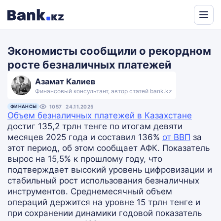
Powered
by
Экономисты сообщили о рекордном
Translate
росте безналичных платежей
Азамат Калиев
Финансовый консультант, автор статей bank.kz
ФИНАНСЫ
1057
24.11.2025
Объем безналичных платежей в Казахстане
достиг 135,2 трлн тенге по итогам девяти
месяцев 2025 года и составил 136%
от ВВП
за
этот период, об этом сообщает АФК. Показатель
вырос на 15,5% к прошлому году, что
подтверждает высокий уровень цифровизации и
стабильный рост использования безналичных
инструментов. Среднемесячный объем
операций держится на уровне 15 трлн тенге и
при сохранении динамики годовой показатель