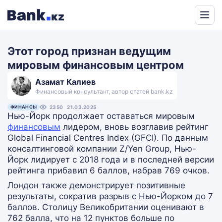
Powered
by
Этот город признан ведущим
Translate
мировым финансовым центром
Азамат Калиев
Финансовый консультант, автор статей bank.kz
ФИНАНСЫ
2350
21.03.2025
Нью-Йорк продолжает оставаться мировым
финансовым
лидером, вновь возглавив рейтинг
Global Financial Centres Index (GFCI). По данным
консалтинговой компании Z/Yen Group, Нью-
Йорк лидирует с 2018 года и в последней версии
рейтинга прибавил 6 баллов, набрав 769 очков.
Лондон также демонстрирует позитивные
результаты, сократив разрыв с Нью-Йорком до 7
баллов. Столицу Великобритании оценивают в
762 балла, что на 12 пунктов больше по