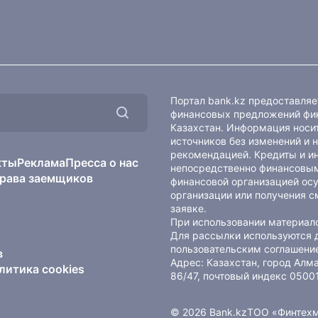
Портал bank.kz предоставля
финансовых предложений фин
Казахстан. Информация носит
источников без изменений и 
рекомендацией. Кредиты и и
кты
Реклама
Пресса о нас
непосредственно финансовым
рава заемщиков
финансовой организацией осу
организации или получения с
заявке.
При использовании материало
Для рассылки используются 
пользовательским соглашени
в
Адрес: Казахстан, город Ал
литика cookies
86/47, почтовый индекс 0500
© 2026 Bank.kz
ТОО «Финтех