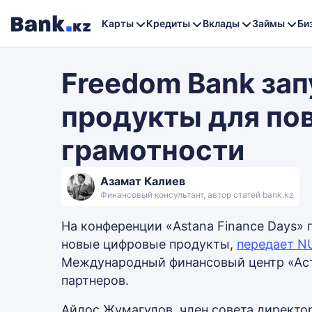
Карты
Кредиты
Вклады
Займы
Би
Freedom Bank за
продукты для по
грамотности
Азамат Калиев
Финансовый консультант, автор статей bank.kz
На конференции «Astana Finance Days»
новые цифровые продукты,
передает N
Международный финансовый центр «Аст
партнеров.
Айдос Жумагулов, член совета директо