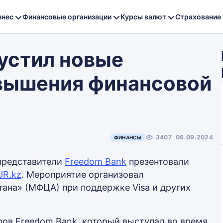
знес
Финансовые организации
Курсы валют
Страхование
пустил новые
вышения финансовой
3407
06.09.2024
ФИНАНСЫ
 представители
Freedom Bank
презентовали
UR.kz
. Мероприятие организовал
ана» (МФЦА) при поддержке Visa и других
ров Freedom Bank, который выступал во время