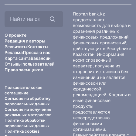
Найти
Портал bank.kz
на
предоставляет
сайте:
возможность для выбора и
сравнения различных
О проекте
финансовых предложений
Редакция и авторы
финансовых организаций,
Реквизиты
Контакты
действующих в Республике
Реклама
Пресса о нас
Казахстан. Информация
Карта сайта
Вакансии
носит справочный
Отзывы пользователей
характер, получена из
Права заемщиков
сторонних источников без
изменений и не является
финансовой или
Пользовательское
юридической
соглашение
рекомендацией. Кредиты и
Согласие на обработку
иные финансовые
персональных данных
продукты
Согласие на получение
предоставляются
рекламных материалов
непосредственно
Политика обработки
финансовыми
персональных данных
организациями.
Политика cookies
Взаимодействие клиента с