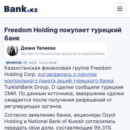
Powered
by
Freedom Holding покупает турецкий
Translate
банк
Диана Уалиева
Эксперт по банковским кредитам и микрозаймам
ФИНАНСЫ
2425
10.03.2026
Казахстанская финансовая группа Freedom
Holding Corp.
договорилась о покупке
контрольного пакета акций турецкого банка
TurkishBank Group. О сделке сообщили турецкие
СМИ. По данным источника, завершение сделки
ожидается после получения разрешений от
регулирующих органов.
Согласно заявлению банка, акционеры Ozyol
Holding и National Bank of Kuwait согласились
передать свои доли, составляющие 99,31%