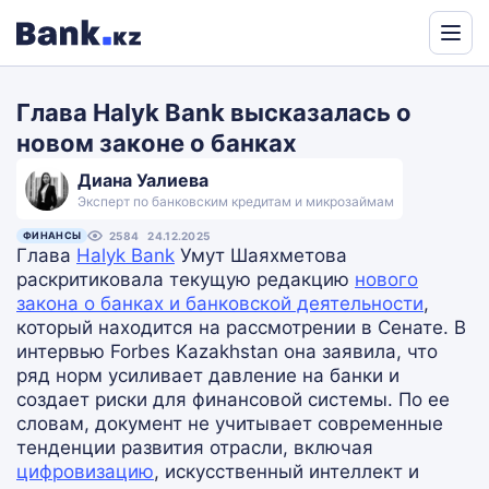
Powered
by
Глава Halyk Bank высказалась о
Translate
новом законе о банках
Диана Уалиева
Эксперт по банковским кредитам и микрозаймам
ФИНАНСЫ
2584
24.12.2025
Глава
Halyk Bank
Умут Шаяхметова
раскритиковала текущую редакцию
нового
закона о банках и банковской деятельности
,
который находится на рассмотрении в Сенате. В
интервью Forbes Kazakhstan она заявила, что
ряд норм усиливает давление на банки и
создает риски для финансовой системы. По ее
словам, документ не учитывает современные
тенденции развития отрасли, включая
цифровизацию
, искусственный интеллект и