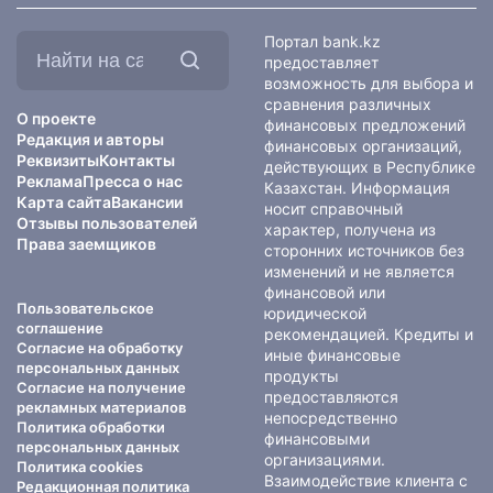
Найти
Портал bank.kz
на
предоставляет
сайте:
возможность для выбора и
сравнения различных
О проекте
финансовых предложений
Редакция и авторы
финансовых организаций,
Реквизиты
Контакты
действующих в Республике
Реклама
Пресса о нас
Казахстан. Информация
Карта сайта
Вакансии
носит справочный
Отзывы пользователей
характер, получена из
Права заемщиков
сторонних источников без
изменений и не является
финансовой или
Пользовательское
юридической
соглашение
рекомендацией. Кредиты и
Согласие на обработку
иные финансовые
персональных данных
продукты
Согласие на получение
предоставляются
рекламных материалов
непосредственно
Политика обработки
финансовыми
персональных данных
организациями.
Политика cookies
Взаимодействие клиента с
Редакционная политика