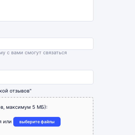
ему с вами смогут связаться
кой отзывов"
в, максимум 5 МБ):
я или
выберите файлы