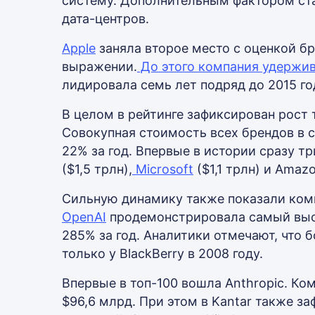
систему. Дополнительным фактором ст
дата-центров.
Apple
заняла второе место с оценкой бр
выражении.
До этого компания удержив
лидировала семь лет подряд до 2015 го
В целом в рейтинге зафиксирован рост
Совокупная стоимость всех брендов в с
22% за год. Впервые в истории сразу тр
($1,5 трлн),
Microsoft
($1,1 трлн) и Amazo
Сильную динамику также показали комп
OpenAI
продемонстрировала самый высо
285% за год. Аналитики отмечают, что 
только у BlackBerry в 2008 году.
Впервые в топ-100 вошла Anthropic. Ко
$96,6 млрд. При этом в Kantar также з