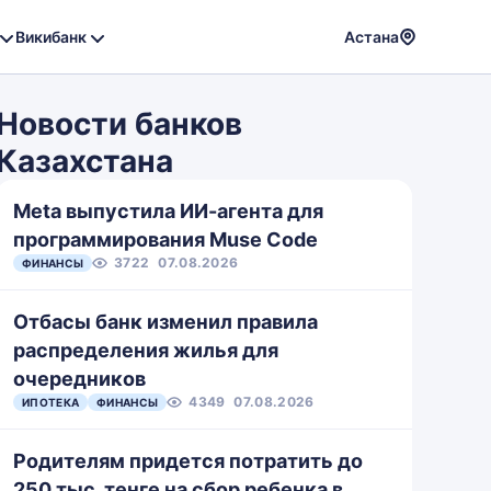
Викибанк
Астана
Powere
by
Новости банков
Translat
Казахстана
Meta выпустила ИИ-агента для
программирования Muse Code
3722
07.08.2026
ФИНАНСЫ
Отбасы банк изменил правила
распределения жилья для
очередников
4349
07.08.2026
ИПОТЕКА
ФИНАНСЫ
Родителям придется потратить до
250 тыс. тенге на сбор ребенка в