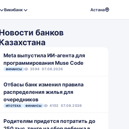
Викибанк
Астана
Powere
by
Новости банков
Translat
Казахстана
Meta выпустила ИИ-агента для
программирования Muse Code
3594
07.08.2026
ФИНАНСЫ
Отбасы банк изменил правила
распределения жилья для
очередников
4102
07.08.2026
ИПОТЕКА
ФИНАНСЫ
Родителям придется потратить до
250 тыс. тенге на сбор ребенка в