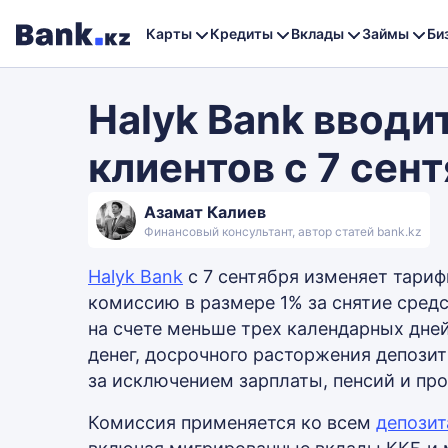
Карты
Кредиты
Вклады
Займы
Би
Halyk Bank вводи
клиентов с 7 сен
Азамат Калиев
Финансовый консультант, автор статей bank.kz
Halyk Bank
с 7 сентября изменяет тариф
комиссию в размере 1% за снятие средс
на счете меньше трех календарных дней
денег, досрочного расторжения депози
за исключением зарплаты, пенсий и пр
Комиссия применяется ко всем
депози