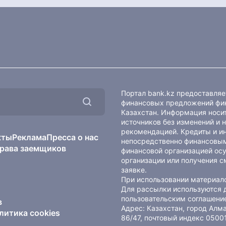
Портал bank.kz предоставля
финансовых предложений фин
Казахстан. Информация носит
источников без изменений и 
рекомендацией. Кредиты и и
кты
Реклама
Пресса о нас
непосредственно финансовым
рава заемщиков
финансовой организацией осу
организации или получения с
заявке.
При использовании материало
Для рассылки используются 
пользовательским соглашени
в
Адрес: Казахстан, город Ал
литика cookies
86/47, почтовый индекс 0500