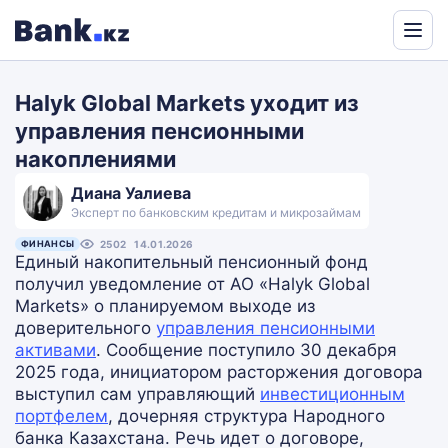
Powered
by
Halyk Global Markets уходит из
Translate
управления пенсионными
накоплениями
Диана Уалиева
Эксперт по банковским кредитам и микрозаймам
ФИНАНСЫ
2502
14.01.2026
Единый накопительный пенсионный фонд
получил уведомление от АО «Halyk Global
Markets» о планируемом выходе из
доверительного
управления пенсионными
активами
. Сообщение поступило 30 декабря
2025 года, инициатором расторжения договора
выступил сам управляющий
инвестиционным
портфелем
, дочерняя структура Народного
банка Казахстана. Речь идет о договоре,