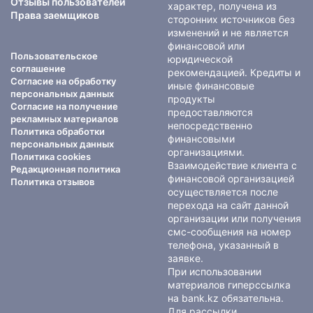
Отзывы пользователей
характер, получена из
Права заемщиков
сторонних источников без
изменений и не является
финансовой или
Пользовательское
юридической
соглашение
рекомендацией. Кредиты и
Согласие на обработку
иные финансовые
персональных данных
продукты
Согласие на получение
предоставляются
рекламных материалов
непосредственно
Политика обработки
финансовыми
персональных данных
организациями.
Политика cookies
Взаимодействие клиента с
Редакционная политика
финансовой организацией
Политика отзывов
осуществляется после
перехода на сайт данной
организации или получения
смс-сообщения на номер
телефона, указанный в
заявке.
При использовании
материалов гиперссылка
на bank.kz обязательна.
Для рассылки