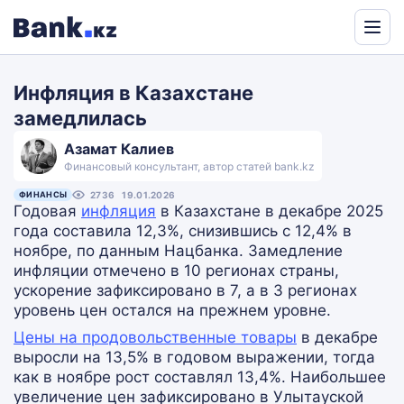
Powered
by
Инфляция в Казахстане
Translate
замедлилась
Азамат Калиев
Финансовый консультант, автор статей bank.kz
ФИНАНСЫ
2736
19.01.2026
Годовая
инфляция
в Казахстане в декабре 2025
года составила 12,3%, снизившись с 12,4% в
ноябре, по данным Нацбанка. Замедление
инфляции отмечено в 10 регионах страны,
ускорение зафиксировано в 7, а в 3 регионах
уровень цен остался на прежнем уровне.
Цены на продовольственные товары
в декабре
выросли на 13,5% в годовом выражении, тогда
как в ноябре рост составлял 13,4%. Наибольшее
увеличение цен зафиксировано в Улытауской