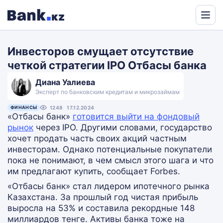
Powered
by
Инвесторов смущает отсутствие
Translate
четкой стратегии IPO Отбасы банка
Диана Уалиева
Эксперт по банковским кредитам и микрозаймам
ФИНАНСЫ
1248
17.12.2024
«Отбасы банк»
готовится выйти на фондовый
рынок
через IPO. Другими словами, государство
хочет продать часть своих акций частным
инвесторам. Однако потенциальные покупатели
пока не понимают, в чем смысл этого шага и что
им предлагают купить, сообщает Forbes.
«Отбасы банк» стал лидером ипотечного рынка
Казахстана. За прошлый год чистая прибыль
выросла на 53% и составила рекордные 148
миллиардов тенге. Активы банка тоже на