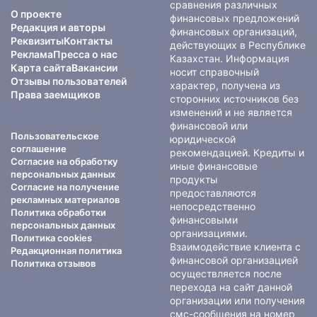
сравнения различных
О проекте
финансовых предложений
Редакция и авторы
финансовых организаций,
Реквизиты
Контакты
действующих в Республике
Реклама
Пресса о нас
Казахстан. Информация
Карта сайта
Вакансии
носит справочный
Отзывы пользователей
характер, получена из
Права заемщиков
сторонних источников без
изменений и не является
финансовой или
Пользовательское
юридической
соглашение
рекомендацией. Кредиты и
Согласие на обработку
иные финансовые
персональных данных
продукты
Согласие на получение
предоставляются
рекламных материалов
непосредственно
Политика обработки
финансовыми
персональных данных
организациями.
Политика cookies
Взаимодействие клиента с
Редакционная политика
финансовой организацией
Политика отзывов
осуществляется после
перехода на сайт данной
организации или получения
смс-сообщения на номер