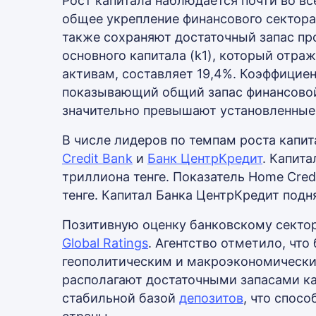
Рост капитала наблюдается почти во в
общее укрепление финансового сектора
также сохраняют достаточный запас пр
основного капитала (k1), который отра
активам, составляет 19,4%. Коэффициен
показывающий общий запас финансовой 
значительно превышают установленные
В числе лидеров по темпам роста капит
Credit Bank
и
Банк ЦентрКредит
. Капита
триллиона тенге. Показатель Home Cred
тенге. Капитал Банка ЦентрКредит подня
Позитивную оценку банковскому секто
Global Ratings
. Агентство отметило, чт
геополитическим и макроэкономическим
располагают достаточными запасами ка
стабильной базой
депозитов
, что спос