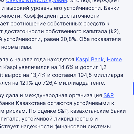
сех
банках второго уровня
. Это подтверждает
 и высокий уровень его устойчивости. Банки
очности. Коэффициент достаточности
жает соотношение собственных средств к
т достаточности собственного капитала (k2),
устойчивости, равен 20,8%. Оба показателя
 нормативы.
ала с начала года находятся
Kaspi Bank
,
Home
л Kaspi увеличился на 14,6% и достиг 1,2
it вырос на 13,4% и составил 194,5 миллиарда
лся на 12,1% до 726,4 миллиарда тенге.
ру дала и международная организация
S&P
о банки Казахстана остаются устойчивыми к
 рискам. По оценке S&P, казахстанские банки
питала, устойчивой ликвидностью и
обствует надежности финансовой системы