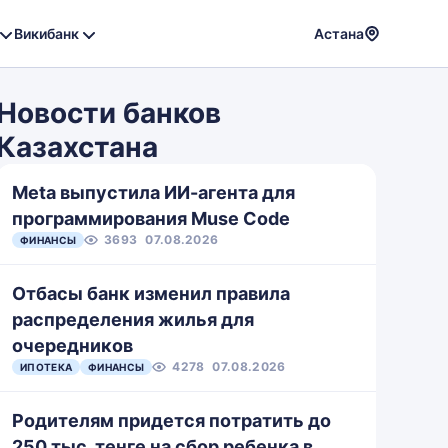
Викибанк
Астана
Powere
by
Новости банков
Translat
Казахстана
Meta выпустила ИИ-агента для
программирования Muse Code
3693
07.08.2026
ФИНАНСЫ
Отбасы банк изменил правила
распределения жилья для
очередников
4278
07.08.2026
ИПОТЕКА
ФИНАНСЫ
Родителям придется потратить до
250 тыс. тенге на сбор ребенка в