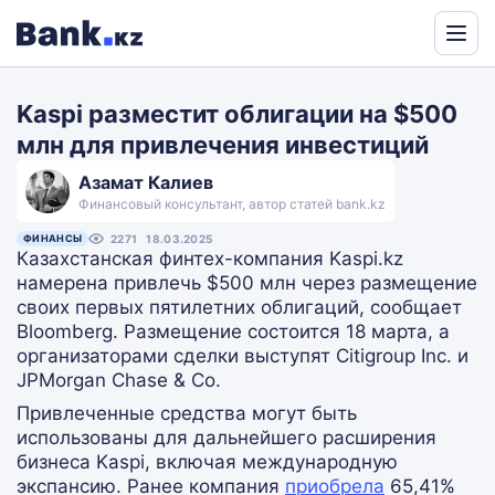
Powered
by
Kaspi разместит облигации на $500
Translate
млн для привлечения инвестиций
Азамат Калиев
Финансовый консультант, автор статей bank.kz
ФИНАНСЫ
2271
18.03.2025
Казахстанская финтех-компания Kaspi.kz
намерена привлечь $500 млн через размещение
своих первых пятилетних облигаций, сообщает
Bloomberg. Размещение состоится 18 марта, а
организаторами сделки выступят Citigroup Inc. и
JPMorgan Chase & Co.
Привлеченные средства могут быть
использованы для дальнейшего расширения
бизнеса Kaspi, включая международную
экспансию. Ранее компания
приобрела
65,41%