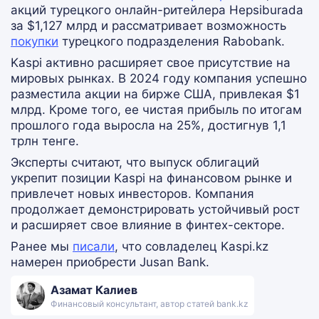
акций турецкого онлайн-ритейлера Hepsiburada
за $1,127 млрд и рассматривает возможность
покупки
турецкого подразделения Rabobank.
Kaspi активно расширяет свое присутствие на
мировых рынках. В 2024 году компания успешно
разместила акции на бирже США, привлекая $1
млрд. Кроме того, ее чистая прибыль по итогам
прошлого года выросла на 25%, достигнув 1,1
трлн тенге.
Эксперты считают, что выпуск облигаций
укрепит позиции Kaspi на финансовом рынке и
привлечет новых инвесторов. Компания
продолжает демонстрировать устойчивый рост
и расширяет свое влияние в финтех-секторе.
Ранее мы
писали
, что совладелец Kaspi.kz
намерен приобрести Jusan Bank.
Азамат Калиев
Финансовый консультант, автор статей bank.kz