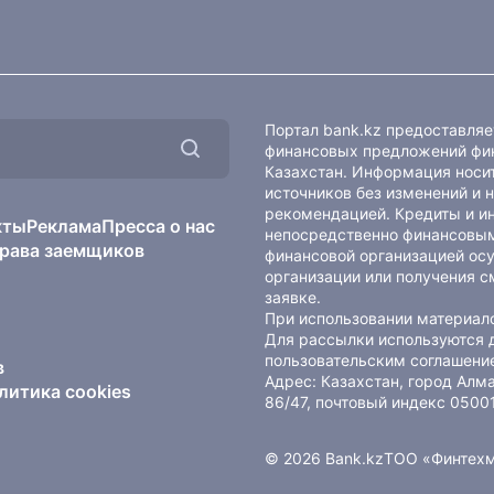
Портал bank.kz предоставля
финансовых предложений фин
Казахстан. Информация носит
источников без изменений и 
рекомендацией. Кредиты и и
кты
Реклама
Пресса о нас
непосредственно финансовым
рава заемщиков
финансовой организацией осу
организации или получения с
заявке.
При использовании материало
Для рассылки используются 
пользовательским соглашени
в
Адрес: Казахстан, город Ал
литика cookies
86/47, почтовый индекс 0500
© 2026 Bank.kz
ТОО «Финтех