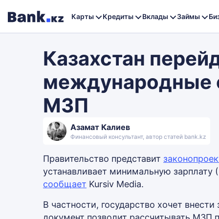
Карты
Кредиты
Вклады
Займы
Би
Казахстан перейд
международные 
МЗП
Азамат Калиев
Финансовый консультант, автор статей bank.kz
Правительство представит
законопроек
устанавливает минимальную зарплату 
сообщает
Kursiv Media.
В частности, государство хочет внести 
документ позволит рассчитывать МЗП 