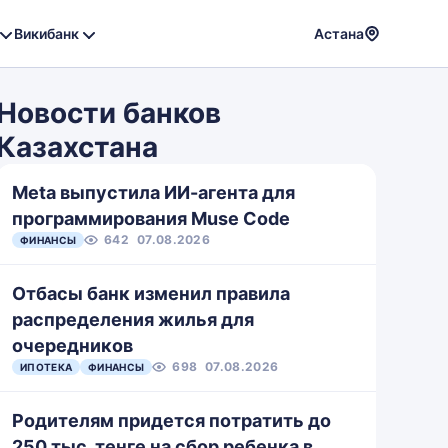
Викибанк
Астана
Powere
by
Новости банков
Translat
Казахстана
Meta выпустила ИИ-агента для
программирования Muse Code
642
07.08.2026
ФИНАНСЫ
Отбасы банк изменил правила
распределения жилья для
очередников
698
07.08.2026
ИПОТЕКА
ФИНАНСЫ
Родителям придется потратить до
250 тыс. тенге на сбор ребенка в