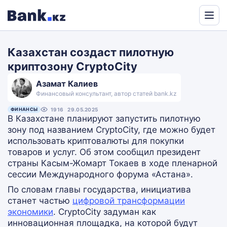
Powered
by
Казахстан создаст пилотную
Translate
криптозону CryptoCity
Азамат Калиев
Финансовый консультант, автор статей bank.kz
ФИНАНСЫ
1916
29.05.2025
В Казахстане планируют запустить пилотную
зону под названием CryptoCity, где можно будет
использовать криптовалюты для покупки
товаров и услуг. Об этом сообщил президент
страны Касым-Жомарт Токаев в ходе пленарной
сессии Международного форума «Астана».
По словам главы государства, инициатива
станет частью
цифровой трансформации
экономики
. CryptoCity задуман как
инновационная площадка, на которой будут