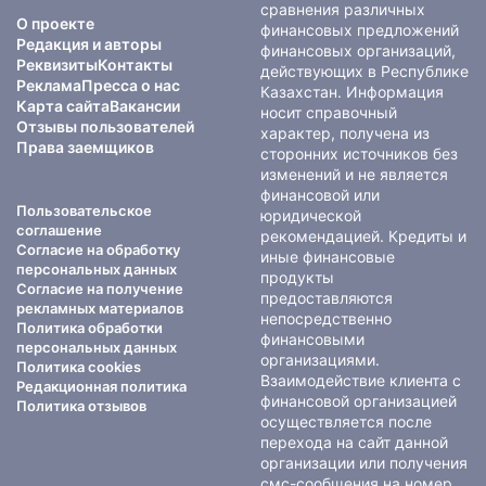
сравнения различных
О проекте
финансовых предложений
Редакция и авторы
финансовых организаций,
Реквизиты
Контакты
действующих в Республике
Реклама
Пресса о нас
Казахстан. Информация
Карта сайта
Вакансии
носит справочный
Отзывы пользователей
характер, получена из
Права заемщиков
сторонних источников без
изменений и не является
финансовой или
Пользовательское
юридической
соглашение
рекомендацией. Кредиты и
Согласие на обработку
иные финансовые
персональных данных
продукты
Согласие на получение
предоставляются
рекламных материалов
непосредственно
Политика обработки
финансовыми
персональных данных
организациями.
Политика cookies
Взаимодействие клиента с
Редакционная политика
финансовой организацией
Политика отзывов
осуществляется после
перехода на сайт данной
организации или получения
смс-сообщения на номер