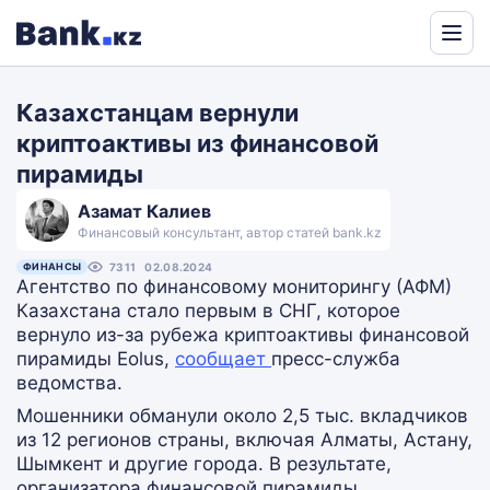
Powered
by
Казахстанцам вернули
Translate
криптоактивы из финансовой
пирамиды
Азамат Калиев
Финансовый консультант, автор статей bank.kz
ФИНАНСЫ
7311
02.08.2024
Агентство по финансовому мониторингу (АФМ)
Казахстана стало первым в СНГ, которое
вернуло из-за рубежа криптоактивы финансовой
пирамиды Eolus,
сообщает
пресс-служба
ведомства.
Мошенники обманули около 2,5 тыс. вкладчиков
из 12 регионов страны, включая Алматы, Астану,
Шымкент и другие города. В результате,
организатора финансовой пирамиды,