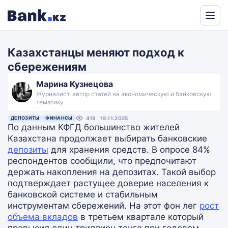
Powered
by
Казахстанцы меняют подход к
Translate
сбережениям
Марина Кузнецова
Журналист, автор статей на экономическую и банковскую
тематику
ДЕПОЗИТЫ
ФИНАНСЫ
419
18.11.2025
По данным КФГД большинство жителей
Казахстана продолжает выбирать банковские
депозиты
для хранения средств. В опросе 84%
респондентов сообщили, что предпочитают
держать накопления на депозитах. Такой выбор
подтверждает растущее доверие населения к
банковской системе и стабильным
инструментам сбережений. На этот фон лег
рост
объема вкладов
в третьем квартале который