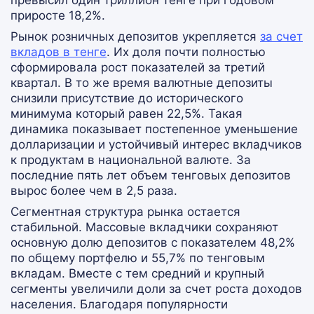
превысил один триллион тенге при годовом
приросте 18,2%.
Рынок розничных депозитов укрепляется
за счет
вкладов в тенге
. Их доля почти полностью
сформировала рост показателей за третий
квартал. В то же время валютные депозиты
снизили присутствие до исторического
минимума который равен 22,5%. Такая
динамика показывает постепенное уменьшение
долларизации и устойчивый интерес вкладчиков
к продуктам в национальной валюте. За
последние пять лет объем тенговых депозитов
вырос более чем в 2,5 раза.
Сегментная структура рынка остается
стабильной. Массовые вкладчики сохраняют
основную долю депозитов с показателем 48,2%
по общему портфелю и 55,7% по тенговым
вкладам. Вместе с тем средний и крупный
сегменты увеличили доли за счет роста доходов
населения. Благодаря популярности