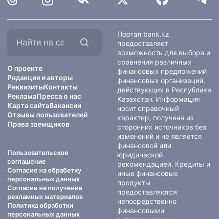
Найти
Портал bank.kz
на
предоставляет
сайте:
возможность для выбора и
сравнения различных
О проекте
финансовых предложений
Редакция и авторы
финансовых организаций,
Реквизиты
Контакты
действующих в Республике
Реклама
Пресса о нас
Казахстан. Информация
Карта сайта
Вакансии
носит справочный
Отзывы пользователей
характер, получена из
Права заемщиков
сторонних источников без
изменений и не является
финансовой или
Пользовательское
юридической
соглашение
рекомендацией. Кредиты и
Согласие на обработку
иные финансовые
персональных данных
продукты
Согласие на получение
предоставляются
рекламных материалов
непосредственно
Политика обработки
финансовыми
персональных данных