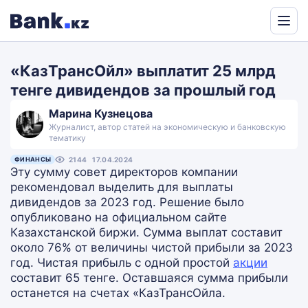
Powered
by
«КазТрансОйл» выплатит 25 млрд
Translate
тенге дивидендов за прошлый год
Марина Кузнецова
Журналист, автор статей на экономическую и банковскую
тематику
ФИНАНСЫ
2144
17.04.2024
Эту сумму совет директоров компании
рекомендовал выделить для выплаты
дивидендов за 2023 год. Решение было
опубликовано на официальном сайте
Казахстанской биржи. Сумма выплат составит
около 76% от величины чистой прибыли за 2023
год. Чистая прибыль с одной простой
акции
составит 65 тенге. Оставшаяся сумма прибыли
останется на счетах «КазТрансОйла.