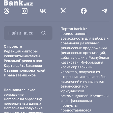
Найти
Портал bank.kz
на
предоставляет
сайте:
возможность для выбора и
сравнения различных
О проекте
финансовых предложений
Редакция и авторы
финансовых организаций,
Реквизиты
Контакты
действующих в Республике
Реклама
Пресса о нас
Казахстан. Информация
Карта сайта
Вакансии
носит справочный
Отзывы пользователей
характер, получена из
Права заемщиков
сторонних источников без
изменений и не является
финансовой или
Пользовательское
юридической
соглашение
рекомендацией. Кредиты и
Согласие на обработку
иные финансовые
персональных данных
продукты
Согласие на получение
предоставляются
рекламных материалов