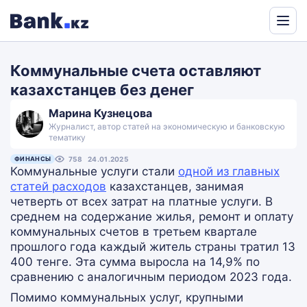
Powered
by
Коммунальные счета оставляют
Translate
казахстанцев без денег
Марина Кузнецова
Журналист, автор статей на экономическую и банковскую
тематику
ФИНАНСЫ
758
24.01.2025
Коммунальные услуги стали
одной из главных
статей расходов
казахстанцев, занимая
четверть от всех затрат на платные услуги. В
среднем на содержание жилья, ремонт и оплату
коммунальных счетов в третьем квартале
прошлого года каждый житель страны тратил 13
400 тенге. Эта сумма выросла на 14,9% по
сравнению с аналогичным периодом 2023 года.
Помимо коммунальных услуг, крупными