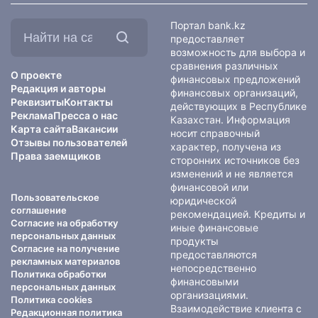
Найти
Портал bank.kz
на
предоставляет
сайте:
возможность для выбора и
сравнения различных
О проекте
финансовых предложений
Редакция и авторы
финансовых организаций,
Реквизиты
Контакты
действующих в Республике
Реклама
Пресса о нас
Казахстан. Информация
Карта сайта
Вакансии
носит справочный
Отзывы пользователей
характер, получена из
Права заемщиков
сторонних источников без
изменений и не является
финансовой или
Пользовательское
юридической
соглашение
рекомендацией. Кредиты и
Согласие на обработку
иные финансовые
персональных данных
продукты
Согласие на получение
предоставляются
рекламных материалов
непосредственно
Политика обработки
финансовыми
персональных данных
организациями.
Политика cookies
Взаимодействие клиента с
Редакционная политика