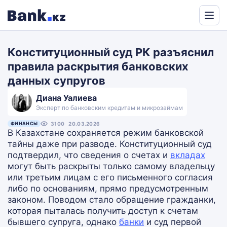
Powered
by
Конституционный суд РК разъяснил
Translate
правила раскрытия банковских
данных супругов
Диана Уалиева
Эксперт по банковским кредитам и микрозаймам
ФИНАНСЫ
3100
20.03.2026
В Казахстане сохраняется режим банковской
тайны даже при разводе. Конституционный суд
подтвердил, что сведения о счетах и
вкладах
могут быть раскрыты только самому владельцу
или третьим лицам с его письменного согласия
либо по основаниям, прямо предусмотренным
законом. Поводом стало обращение гражданки,
которая пыталась получить доступ к счетам
бывшего супруга, однако
банки
и суд первой