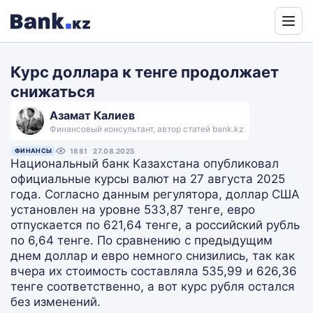
Powered
by
Курс доллара к тенге продолжает
Translate
снижаться
Азамат Калиев
Финансовый консультант, автор статей bank.kz
ФИНАНСЫ
1881
27.08.2025
Национальный банк Казахстана опубликовал
официальные курсы валют на 27 августа 2025
года. Согласно данным регулятора, доллар США
установлен на уровне 533,87 тенге, евро
отпускается по 621,64 тенге, а российский рубль
по 6,64 тенге. По сравнению с предыдущим
днем доллар и евро немного снизились, так как
вчера их стоимость составляла 535,99 и 626,36
тенге соответственно, а вот курс рубля остался
без изменений.