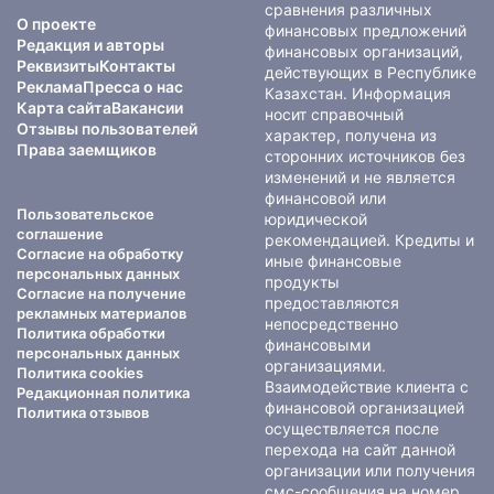
сравнения различных
О проекте
финансовых предложений
Редакция и авторы
финансовых организаций,
Реквизиты
Контакты
действующих в Республике
Реклама
Пресса о нас
Казахстан. Информация
Карта сайта
Вакансии
носит справочный
Отзывы пользователей
характер, получена из
Права заемщиков
сторонних источников без
изменений и не является
финансовой или
Пользовательское
юридической
соглашение
рекомендацией. Кредиты и
Согласие на обработку
иные финансовые
персональных данных
продукты
Согласие на получение
предоставляются
рекламных материалов
непосредственно
Политика обработки
финансовыми
персональных данных
организациями.
Политика cookies
Взаимодействие клиента с
Редакционная политика
финансовой организацией
Политика отзывов
осуществляется после
перехода на сайт данной
организации или получения
смс-сообщения на номер