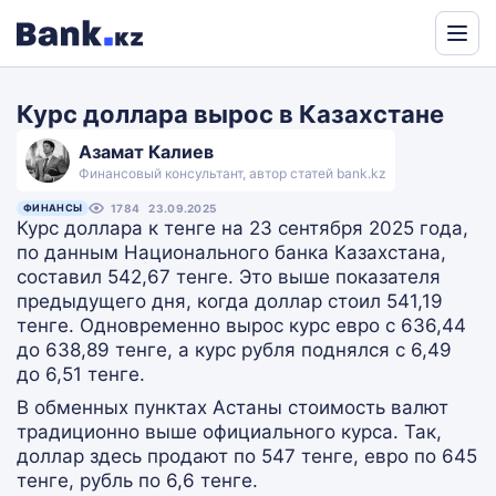
Powered
by
Курс доллара вырос в Казахстане
Translate
Азамат Калиев
Финансовый консультант, автор статей bank.kz
ФИНАНСЫ
1784
23.09.2025
Курс доллара к тенге на 23 сентября 2025 года,
по данным Национального банка Казахстана,
составил 542,67 тенге. Это выше показателя
предыдущего дня, когда доллар стоил 541,19
тенге. Одновременно вырос курс евро с 636,44
до 638,89 тенге, а курс рубля поднялся с 6,49
до 6,51 тенге.
В обменных пунктах Астаны стоимость валют
традиционно выше официального курса. Так,
доллар здесь продают по 547 тенге, евро по 645
тенге, рубль по 6,6 тенге.