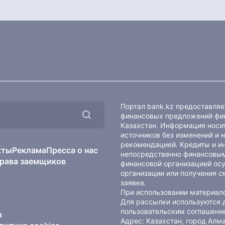
Портал bank.kz предоставля
финансовых предложений фин
Казахстан. Информация носит
источников без изменений и 
рекомендацией. Кредиты и и
кты
Реклама
Пресса о нас
непосредственно финансовым
рава заемщиков
финансовой организацией осу
организации или получения с
заявке.
При использовании материало
Для рассылки используются 
пользовательским соглашени
в
Адрес: Казахстан, город Ал