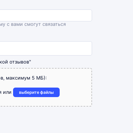
ему с вами смогут связаться
кой отзывов"
в, максимум 5 МБ):
я или
выберите файлы