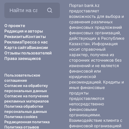
Найти
Портал bank.kz
на
предоставляет
сайте:
возможность для выбора и
сравнения различных
О проекте
финансовых предложений
Редакция и авторы
финансовых организаций,
Реквизиты
Контакты
действующих в Республике
Реклама
Пресса о нас
Казахстан. Информация
Карта сайта
Вакансии
носит справочный
Отзывы пользователей
характер, получена из
Права заемщиков
сторонних источников без
изменений и не является
финансовой или
Пользовательское
юридической
соглашение
рекомендацией. Кредиты и
Согласие на обработку
иные финансовые
персональных данных
продукты
Согласие на получение
предоставляются
рекламных материалов
непосредственно
Политика обработки
финансовыми
персональных данных
организациями.
Политика cookies
Взаимодействие клиента с
Редакционная политика
финансовой организацией
Политика отзывов