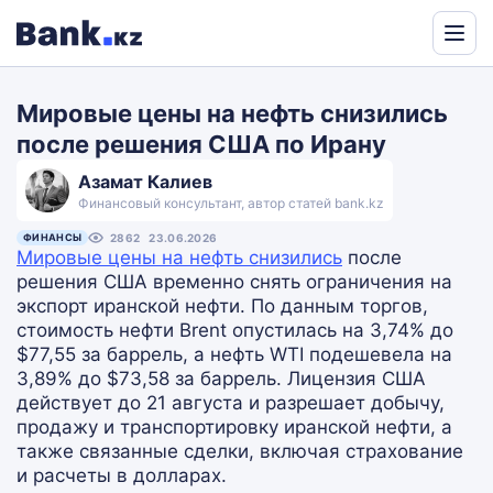
Powered
by
Мировые цены на нефть снизились
Translate
после решения США по Ирану
Азамат Калиев
Финансовый консультант, автор статей bank.kz
ФИНАНСЫ
2862
23.06.2026
Мировые цены на нефть снизились
после
решения США временно снять ограничения на
экспорт иранской нефти. По данным торгов,
стоимость нефти Brent опустилась на 3,74% до
$77,55 за баррель, а нефть WTI подешевела на
3,89% до $73,58 за баррель. Лицензия США
действует до 21 августа и разрешает добычу,
продажу и транспортировку иранской нефти, а
также связанные сделки, включая страхование
и расчеты в долларах.