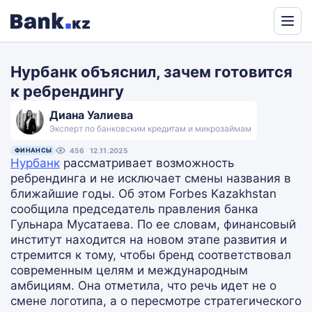
Powered
by
Нурбанк объяснил, зачем готовится
Translate
к ребрендингу
Диана Уалиева
Эксперт по банковским кредитам и микрозаймам
ФИНАНСЫ
456
12.11.2025
Нурбанк
рассматривает возможность
ребрендинга и не исключает смены названия в
ближайшие годы. Об этом Forbes Kazakhstan
сообщила председатель правления банка
Гульнара Мусатаева. По ее словам, финансовый
институт находится на новом этапе развития и
стремится к тому, чтобы бренд соответствовал
современным целям и международным
амбициям. Она отметила, что речь идет не о
смене логотипа, а о пересмотре стратегического