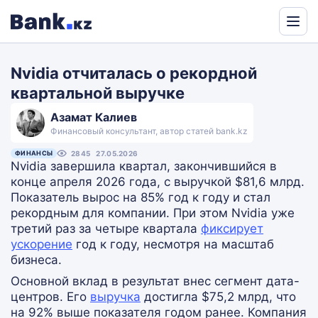
Powered
by
Nvidia отчиталась о рекордной
Translate
квартальной выручке
Азамат Калиев
Финансовый консультант, автор статей bank.kz
ФИНАНСЫ
2845
27.05.2026
Nvidia завершила квартал, закончившийся в
конце апреля 2026 года, с выручкой $81,6 млрд.
Показатель вырос на 85% год к году и стал
рекордным для компании. При этом Nvidia уже
третий раз за четыре квартала
фиксирует
ускорение
год к году, несмотря на масштаб
бизнеса.
Основной вклад в результат внес сегмент дата-
центров. Его
выручка
достигла $75,2 млрд, что
на 92% выше показателя годом ранее. Компания