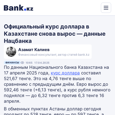
Powered
by
Официальный курс доллара в
Translate
Казахстане снова вырос — данные
Нацбанка
Азамат Калиев
Финансовый консультант, автор статей bank.kz
ФИНАНСЫ
1065
17.04.2025
По данным Национального банка Казахстана на
17 апреля 2025 года,
курс доллара
составил
521,67 тенге. Это на 4,76 тенге выше по
сравнению с предыдущим днём. Евро вырос до
592,46 тенге (+6,13 тенге), а курс рубля немного
поднялся — до 6,32 тенге против 6,3 тенге 16
апреля.
В обменных пунктах Астаны доллар сегодня
продают по 528 тенге, евро — по 597 тенге, а