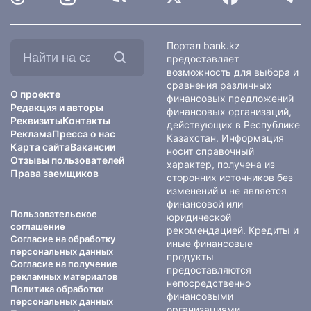
Найти
Портал bank.kz
на
предоставляет
сайте:
возможность для выбора и
сравнения различных
О проекте
финансовых предложений
Редакция и авторы
финансовых организаций,
Реквизиты
Контакты
действующих в Республике
Реклама
Пресса о нас
Казахстан. Информация
Карта сайта
Вакансии
носит справочный
Отзывы пользователей
характер, получена из
Права заемщиков
сторонних источников без
изменений и не является
финансовой или
Пользовательское
юридической
соглашение
рекомендацией. Кредиты и
Согласие на обработку
иные финансовые
персональных данных
продукты
Согласие на получение
предоставляются
рекламных материалов
непосредственно
Политика обработки
финансовыми
персональных данных
организациями.