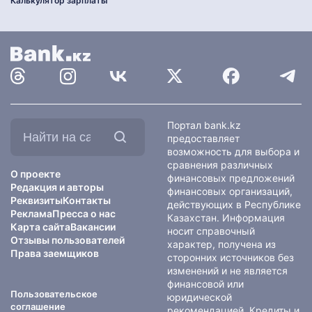
Калькулятор зарплаты
Найти
Портал bank.kz
на
предоставляет
сайте:
возможность для выбора и
сравнения различных
О проекте
финансовых предложений
Редакция и авторы
финансовых организаций,
Реквизиты
Контакты
действующих в Республике
Реклама
Пресса о нас
Казахстан. Информация
Карта сайта
Вакансии
носит справочный
Отзывы пользователей
характер, получена из
Права заемщиков
сторонних источников без
изменений и не является
финансовой или
Пользовательское
юридической
соглашение
рекомендацией. Кредиты и