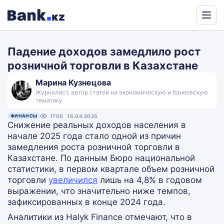
Powered
by
Падение доходов замедлило рост
Translate
розничной торговли в Казахстане
Марина Кузнецова
Журналист, автор статей на экономическую и банковскую
тематику
ФИНАНСЫ
1700
16.04.2025
Снижение реальных доходов населения в
начале 2025 года стало одной из причин
замедления роста розничной торговли в
Казахстане. По данным Бюро национальной
статистики, в первом квартале объем розничной
торговли
увеличился
лишь на 4,8% в годовом
выражении, что значительно ниже темпов,
зафиксированных в конце 2024 года.
Аналитики из Halyk Finance отмечают, что в