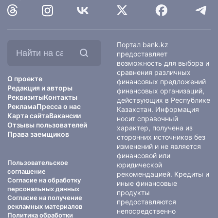
Найти
Портал bank.kz
на
предоставляет
сайте:
возможность для выбора и
сравнения различных
О проекте
финансовых предложений
Редакция и авторы
финансовых организаций,
Реквизиты
Контакты
действующих в Республике
Реклама
Пресса о нас
Казахстан. Информация
Карта сайта
Вакансии
носит справочный
Отзывы пользователей
характер, получена из
Права заемщиков
сторонних источников без
изменений и не является
финансовой или
Пользовательское
юридической
соглашение
рекомендацией. Кредиты и
Согласие на обработку
иные финансовые
персональных данных
продукты
Согласие на получение
предоставляются
рекламных материалов
непосредственно
Политика обработки