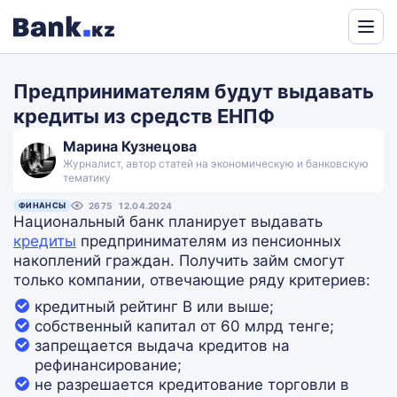
Powered
by
Предпринимателям будут выдавать
Translate
кредиты из средств ЕНПФ
Марина Кузнецова
Журналист, автор статей на экономическую и банковскую
тематику
ФИНАНСЫ
2675
12.04.2024
Национальный банк планирует выдавать
кредиты
предпринимателям из пенсионных
накоплений граждан. Получить займ смогут
только компании, отвечающие ряду критериев:
кредитный рейтинг В или выше;
собственный капитал от 60 млрд тенге;
запрещается выдача кредитов на
рефинансирование;
не разрешается кредитование торговли в