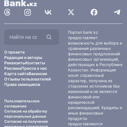
Найти
Портал bank.kz
на
предоставляет
сайте:
возможность для выбора и
сравнения различных
О проекте
финансовых предложений
Редакция и авторы
финансовых организаций,
Реквизиты
Контакты
действующих в Республике
Реклама
Пресса о нас
Казахстан. Информация
Карта сайта
Вакансии
носит справочный
Отзывы пользователей
характер, получена из
Права заемщиков
сторонних источников без
изменений и не является
финансовой или
Пользовательское
юридической
соглашение
рекомендацией. Кредиты и
Согласие на обработку
иные финансовые
персональных данных
продукты
Согласие на получение
предоставляются
рекламных материалов