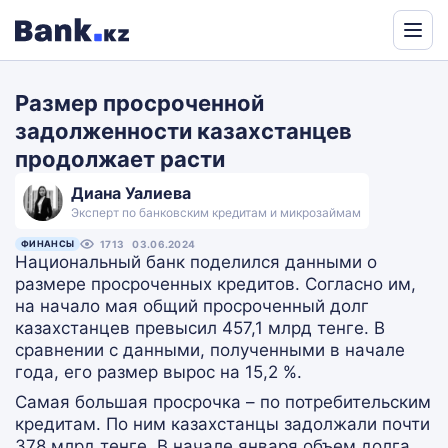
Powered
by
Размер просроченной
Translate
задолженности казахстанцев
продолжает расти
Диана Уалиева
Эксперт по банковским кредитам и микрозаймам
ФИНАНСЫ
1713
03.06.2024
Национальный банк поделился данными о
размере просроченных кредитов. Согласно им,
на начало мая общий просроченный долг
казахстанцев превысил 457,1 млрд тенге. В
сравнении с данными, полученными в начале
года, его размер вырос на 15,2 %.
Самая большая просрочка – по потребительским
кредитам. По ним казахстанцы задолжали почти
378 млрд тенге. В начале января объем долга