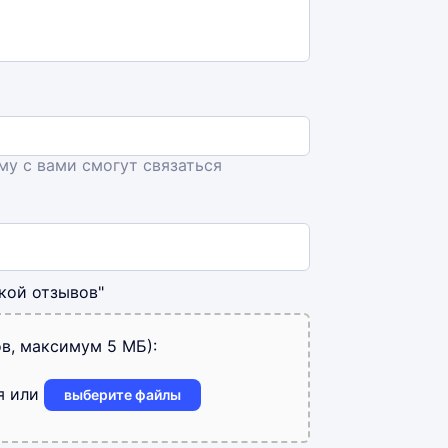
ему с вами смогут связаться
кой отзывов"
в, максимум 5 МБ):
я или
выберите файлы