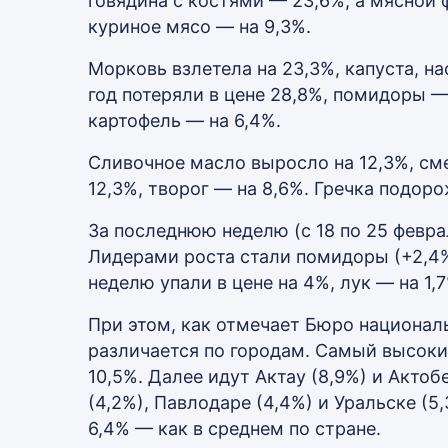
говядина с костями — 23,6%, а мясной 
куриное мясо — на 9,3%.
Морковь взлетела на 23,3%, капуста, на
год потеряли в цене 28,8%, помидоры —
картофель — на 6,4%.
Сливочное масло выросло на 12,3%, сме
12,3%, творог — на 8,6%. Гречка подоро
За последнюю неделю (с 18 по 25 февра
Лидерами роста стали помидоры (+2,4%)
неделю упали в цене на 4%, лук — на 1,7
При этом, как отмечает Бюро национал
различается по городам. Самый высоки
10,5%. Далее идут Актау (8,9%) и Акто
(4,2%), Павлодаре (4,4%) и Уральске (5
6,4% — как в среднем по стране.