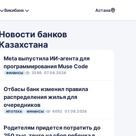
Викибанк
Астана
Powere
by
Новости банков
Translat
Казахстана
Meta выпустила ИИ-агента для
программирования Muse Code
3586
07.08.2026
ФИНАНСЫ
Отбасы банк изменил правила
распределения жилья для
очередников
4052
07.08.2026
ИПОТЕКА
ФИНАНСЫ
Родителям придется потратить до
250 тыс. тенге на сбор ребенка в