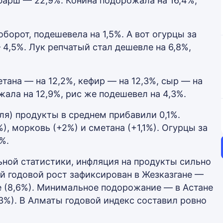
фарш — 22,9%. Конина подорожала на 16,4%,
оборот, подешевела на 1,5%. А вот огурцы за
 4,5%. Лук репчатый стал дешевле на 6,8%,
тана — на 12,2%, кефир — на 12,3%, сыр — на
жала на 12,9%, рис же подешевел на 4,3%.
ля) продукты в среднем прибавили 0,1%.
, морковь (+2%) и сметана (+1,1%). Огурцы за
%.
ьной статистики, инфляция на продукты сильно
й годовой рост зафиксирован в Жезказгане —
бе (8,6%). Минимальное подорожание — в Астане
,3%). В Алматы годовой индекс составил ровно