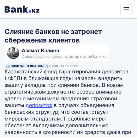
Powered
by
Слияние банков не затронет
Translate
сбережения клиентов
Азамат Калиев
Финансовый консультант, автор статей bank.kz
ДЕПОЗИТЫ
ФИНАНСЫ
880
14.11.2024
Казахстанский фонд гарантирования депозитов
(КФГД) в ближайшие годы намерен внедрить
защиту вкладов при слиянии банков. В новом
стратегическом документе особое внимание
уделено механизмам продления страховой
защиты
депозитов
в случаях объединения
банковских структур, что соответствует
мировым стандартам. Подобные меры
обеспечат вкладчикам дополнительную
уверенность в сохранности их средств даже при