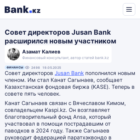
Powered
by
Совет директоров Jusan Bank
Translate
расширился новым участником
Азамат Калиев
Финансовый консультант, автор статей bank.kz
ФИНАНСЫ
2498
19.05.2025
Совет директоров
Jusan Bank
пополнился новым
членом. Им стал Канат Сагынаев, сообщает
Казахстанская фондовая биржа (KASE). Теперь в
совете пять человек.
Канат Сагынаев связан с Вячеславом Кимом,
совладельцем Kaspi.kz. Он возглавляет
благотворительный фонд Ansa, который
участвовал в помощи пострадавшим от
паводков в 2024 году. Также Сагынаев
руководит федерацией паратхэквондо в